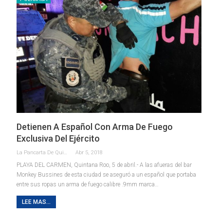
Detienen A Español Con Arma De Fuego
Exclusiva Del Ejército
La Pancarta De Quintana Roo
Abr 5, 2018
PLAYA DEL CARMEN, Quintana Roo, 5 de abril.- A las afueras del bar
Monkey Bussines de esta ciudad se aseguró a un español que portaba
entre sus ropas un arma de fuego calibre .9mm marca…
LEE MAS...