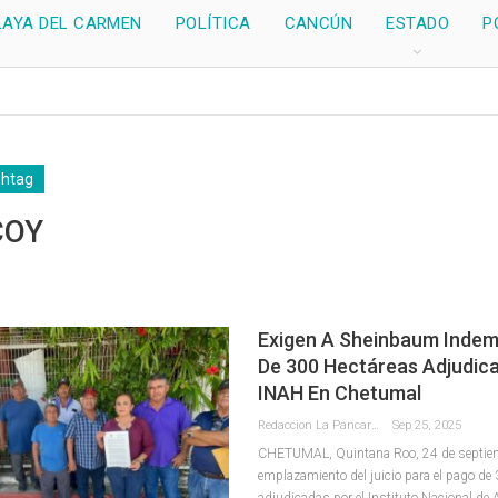
LAYA DEL CARMEN
POLÍTICA
CANCÚN
ESTADO
P
shtag
COY
Exigen A Sheinbaum Indem
De 300 Hectáreas Adjudica
INAH En Chetumal
Redaccion La Pancarta De Quintana Roo
Sep 25, 2025
CHETUMAL, Quintana Roo, 24 de septiemb
emplazamiento del juicio para el pago de
adjudicadas por el Instituto Nacional de 