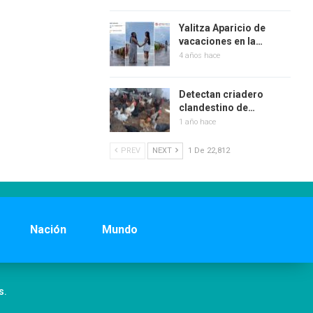
Yalitza Aparicio de
vacaciones en la…
4 años hace
Detectan criadero
clandestino de…
1 año hace
PREV
NEXT
1 De 22,812
Nación
Mundo
s.