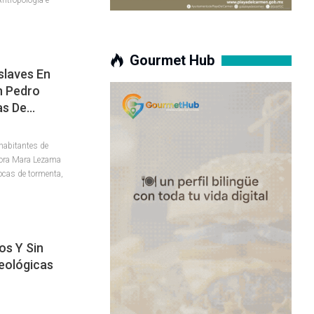
Gourmet Hub
slaves En
n Pedro
as De…
 habitantes de
dora Mara Lezama
ocas de tormenta,
os Y Sin
eológicas