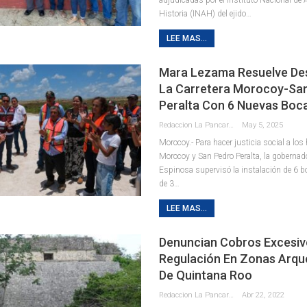
Historia (INAH) del ejido
…
LEE MAS...
Mara Lezama Resuelve De
La Carretera Morocoy-Sa
Peralta Con 6 Nuevas Boc
Redaccion La Pancarta De Quintana Roo
May 5, 2025
Morocoy.- Para hacer justicia social a los
Morocoy y San Pedro Peralta, la goberna
Espinosa supervisó la instalación de 6 b
de 3
…
LEE MAS...
Denuncian Cobros Excesiv
Regulación En Zonas Arqu
De Quintana Roo
Redaccion La Pancarta De Quintana Roo
Abr 22, 2022