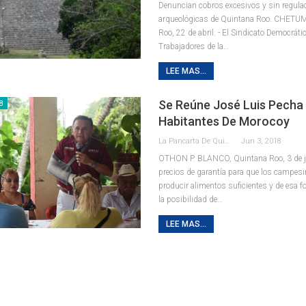
Denuncian cobros excesivos y sin regula
arqueológicas de Quintana Roo.
CHETUMA
Roo, 22 de abril. - El Sindicato Democráti
Trabajadores de la
…
LEE MAS...
Se Reúne José Luis Pecha
8
Habitantes De Morocoy
La Pancarta De Quintana Roo
Jun 3, 2018
OTHON P. BLANCO, Quintana Roo, 3 de ju
precios de garantía para que los campesi
producir alimentos suficientes y de esa f
la posibilidad de…
LEE MAS...