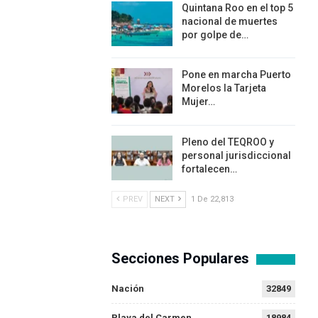
Quintana Roo en el top 5
nacional de muertes
por golpe de…
Pone en marcha Puerto
Morelos la Tarjeta
Mujer…
Pleno del TEQROO y
personal jurisdiccional
fortalecen…
PREV
NEXT
1 De 22,813
Secciones Populares
Nación
32849
Playa del Carmen
18984