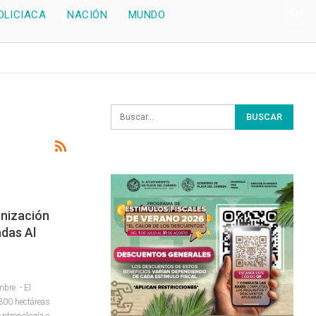
OLICIACA
NACIÓN
MUNDO
nización
das Al
re. - El
 300 hectáreas
Antropología e