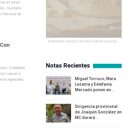
ción en zonas
L, Quintana
co Nacional de
Registrate ahora! Cancela cuando quieras...
 Con
Notas Recientes
nio.- Establecer
nos vuelvan a
Miguel Torruco, Mara
orma regresarles
Lezama y Estefanía
Mercado ponen en…
Dirigencia provisional
de Joaquín González en
MC durará…