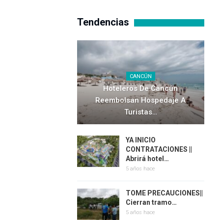
Tendencias
CANCÚN
Hoteleros De Cancún
Reembolsan Hospedaje A
Turistas…
YA INICIO
CONTRATACIONES ||
Abrirá hotel…
5 años hace
TOME PRECAUCIONES||
Cierran tramo…
5 años hace