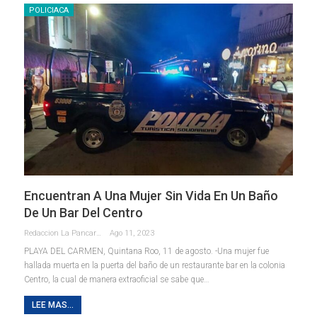
POLICIACA
Encuentran A Una Mujer Sin Vida En Un Baño
De Un Bar Del Centro
Redaccion La Pancarta De Quintana Roo
Ago 11, 2023
PLAYA DEL CARMEN, Quintana Roo, 11 de agosto. -Una mujer fue
hallada muerta en la puerta del baño de un restaurante bar en la colonia
Centro, la cual de manera extraoficial se sabe que
…
LEE MAS...