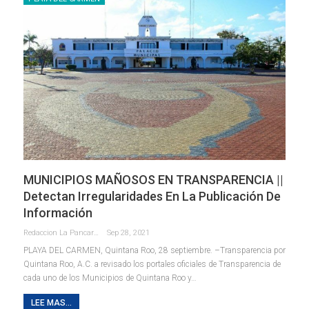
MUNICIPIOS MAÑOSOS EN TRANSPARENCIA ||
Detectan Irregularidades En La Publicación De
Información
Redaccion La Pancarta De Quintana Roo
Sep 28, 2021
PLAYA DEL CARMEN, Quintana Roo, 28 septiembre. –Transparencia por
Quintana Roo, A.C. a revisado los portales oficiales de Transparencia de
cada uno de los Municipios de Quintana Roo y
…
LEE MAS...