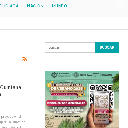
OLICIACA
NACIÓN
MUNDO
 Quintana
a
 pruebas en el
ara, la Selección
ticipación en la