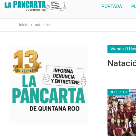
PORTADA
P
Inicio
natación
Viendo El Ha
Nataci
DEPORTES