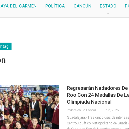
LAYA DEL CARMEN
POLÍTICA
CANCÚN
ESTADO
P
shtag
ón
Regresarán Nadadores De
Roo Con 24 Medallas De L
Olimpiada Nacional
Redaccion La Pancarta De Quintana Roo
Jun 6, 2025
Guadalajara.- Tras cinco días de intensas
Centro Acuático Metropolitano de Guadalaj
de Quintana Roo de Natación cerró su par