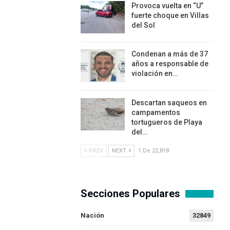
Provoca vuelta en “U”
fuerte choque en Villas
del Sol
Condenan a más de 37
años a responsable de
violación en…
Descartan saqueos en
campamentos
tortugueros de Playa
del…
PREV
NEXT
1 De 22,818
Secciones Populares
Nación
32849