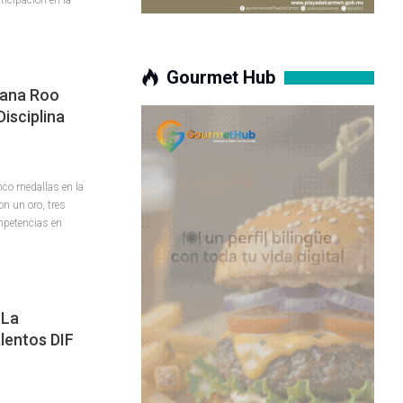
Gourmet Hub
tana Roo
isciplina
nco medallas en la
on un oro, tres
ompetencias en
 La
lentos DIF