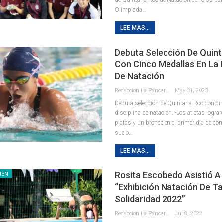
Olimpiada
…
LEE MAS...
Debuta Selección De Quin
Con Cinco Medallas En La D
De Natación
Redaccion La Pancarta De Quintana Roo
May 31, 2023
Debuta selección de Quintana Roo con ci
disciplina de natación.
-Los atletas lograr
platas y un bronce en el primer día de c
suelo
…
LEE MAS...
Rosita Escobedo Asistió A
MEN
“Exhibición Natación De Ta
Solidaridad 2022”
Redaccion La Pancarta De Quintana Roo
Jul 8, 2022