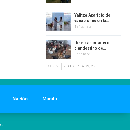
Yalitza Aparicio de
vacaciones en la…
4 años hace
Detectan criadero
clandestino de…
1 año hace
PREV
NEXT
1 De 22,817
Nación
Mundo
s.