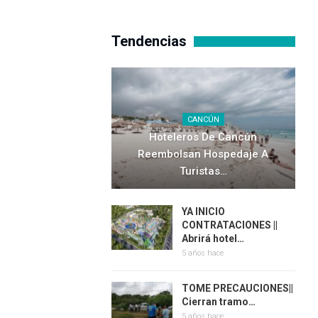
Tendencias
CANCÚN
Hoteleros De Cancún
Reembolsan Hospedaje A
Turistas…
YA INICIO
CONTRATACIONES ||
Abrirá hotel…
5 años hace
TOME PRECAUCIONES||
Cierran tramo…
5 años hace