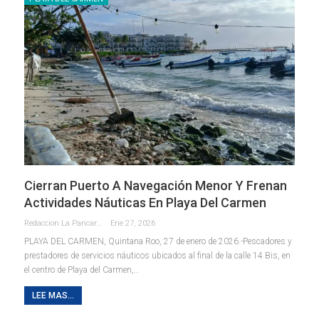
Cierran Puerto A Navegación Menor Y Frenan
Actividades Náuticas En Playa Del Carmen
Redaccion La Pancarta De Quintana Roo
Ene 27, 2026
PLAYA DEL CARMEN, Quintana Roo, 27 de enero de 2026.-Pescadores y
prestadores de servicios náuticos ubicados al final de la calle 14 Bis, en
el centro de Playa del Carmen,
…
LEE MAS...