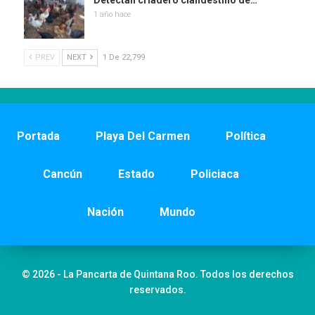
Detectan criadero clandestino de…
1 año hace
PREV
NEXT
1 De 22,799
Portada
Playa Del Carmen
Política
Cancún
Estado
Policiaca
Nación
Mundo
© 2026 - La Pancarta de Quintana Roo. Todos los derechos
reservados.