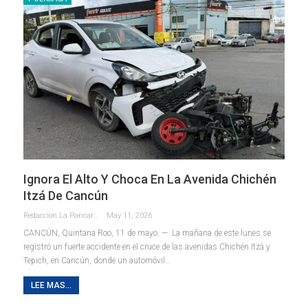
Ignora El Alto Y Choca En La Avenida Chichén
Itzá De Cancún
Redaccion La Pancarta De Quintana Roo
May 11, 2026
CANCÚN, Quintana Roo, 11 de mayo. — La mañana de este lunes se
registró un fuerte accidente en el cruce de las avenidas Chichén Itzá y
Tepich, en Cancún, donde un automóvil
…
LEE MAS...