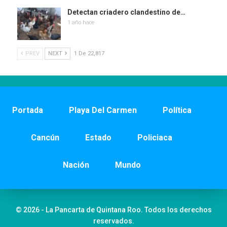
Detectan criadero clandestino de…
1 año hace
PREV
NEXT
1 De 22,817
Portada
Playa Del Carmen
Política
Cancún
Estado
Policiaca
Nación
Mundo
© 2026 - La Pancarta de Quintana Roo. Todos los derechos
reservados.