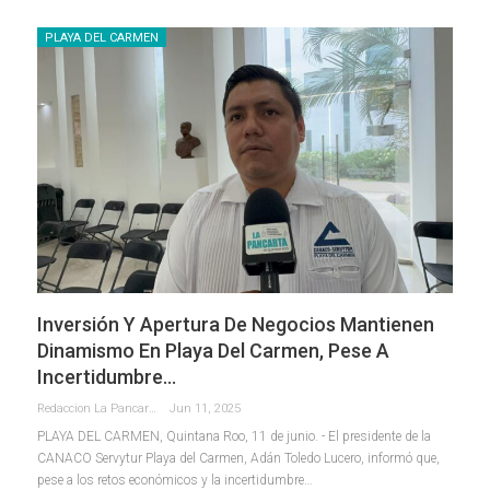
PLAYA DEL CARMEN
Inversión Y Apertura De Negocios Mantienen
Dinamismo En Playa Del Carmen, Pese A
Incertidumbre…
Redaccion La Pancarta De Quintana Roo
Jun 11, 2025
PLAYA DEL CARMEN, Quintana Roo, 11 de junio. - El presidente de la
CANACO Servytur Playa del Carmen, Adán Toledo Lucero, informó que,
pese a los retos económicos y la incertidumbre
…