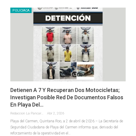
POLICIACA
Detienen A 7 Y Recuperan Dos Motocicletas;
Investigan Posible Red De Documentos Falsos
En Playa Del…
Redaccion La Pancarta De Quintana Roo
Abr 2, 2026
Playa del Carmen, Quintana Roo, a 2 de abril de 2026.– La Secretaría de
Seguridad Ciudadana de Playa del Carmen informa que, derivado del
reforzamiento de la operatividad en el
…