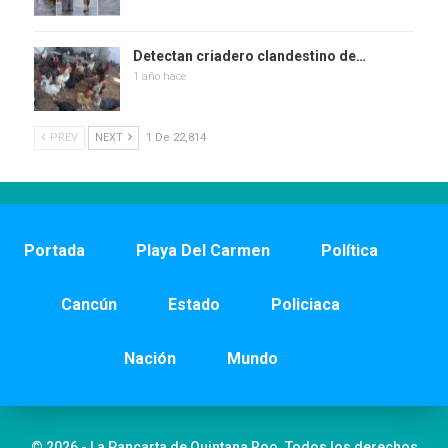
Detectan criadero clandestino de…
1 año hace
PREV
NEXT
1 De 22,814
Portada
Playa Del Carmen
Política
Cancún
Estado
Policiaca
Nación
Mundo
© 2026 - La Pancarta de Quintana Roo. Todos los derechos