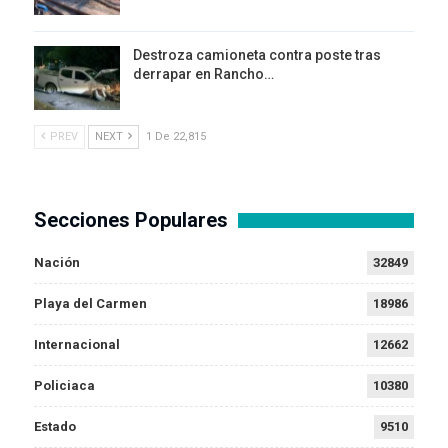
Destroza camioneta contra poste tras
derrapar en Rancho…
PREV
NEXT
1 De 22,815
Secciones Populares
Nación
32849
Playa del Carmen
18986
Internacional
12662
Policiaca
10380
Estado
9510