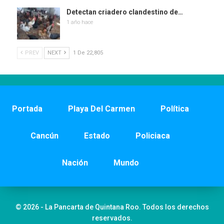
Detectan criadero clandestino de…
1 año hace
PREV
NEXT
1 De 22,805
Portada
Playa Del Carmen
Política
Cancún
Estado
Policiaca
Nación
Mundo
© 2026 - La Pancarta de Quintana Roo. Todos los derechos
reservados.