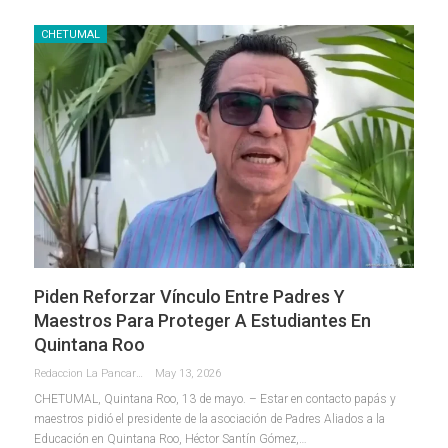
CHETUMAL
Piden Reforzar Vínculo Entre Padres Y
Maestros Para Proteger A Estudiantes En
Quintana Roo
Redaccion La Pancarta De Quintana Roo
May 13, 2026
CHETUMAL, Quintana Roo, 13 de mayo. – Estar en contacto papás y
maestros pidió el presidente de la asociación de Padres Aliados a la
Educación en Quintana Roo, Héctor Santín Gómez,
…