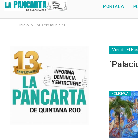
PORTADA
P
Inicio
´palacio municipal
Viendo El Ha
´palaci
POLICIACA