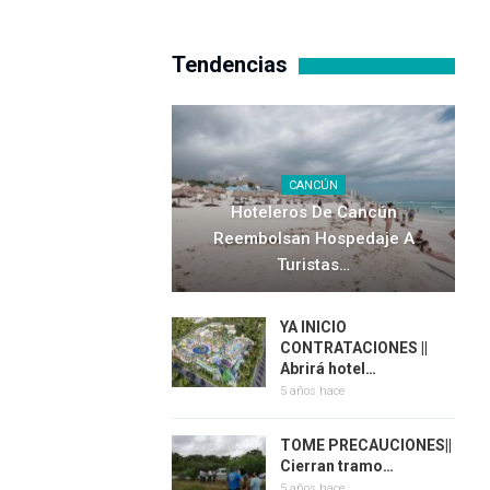
Tendencias
CANCÚN
Hoteleros De Cancún
Reembolsan Hospedaje A
Turistas…
YA INICIO
CONTRATACIONES ||
Abrirá hotel…
5 años hace
TOME PRECAUCIONES||
Cierran tramo…
5 años hace