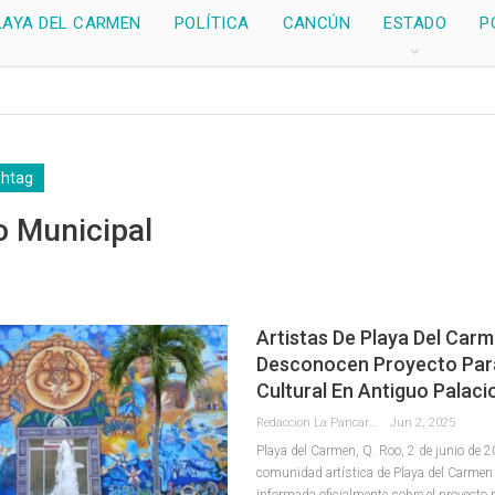
LAYA DEL CARMEN
POLÍTICA
CANCÚN
ESTADO
P
shtag
o Municipal
Artistas De Playa Del Car
Desconocen Proyecto Par
Cultural En Antiguo Palaci
Redaccion La Pancarta De Quintana Roo
Jun 2, 2025
Playa del Carmen, Q. Roo, 2 de junio de 
comunidad artística de Playa del Carmen
informada oficialmente sobre el proyecto p