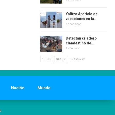
Yalitza Aparicio de
vacaciones en la…
4 años hace
Detectan criadero
clandestino de…
1 año hace
PREV
NEXT
1 De 22,799
Nación
Mundo
s.