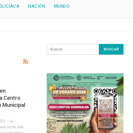
OLICIACA
NACIÓN
MUNDO
men
a Centro
o Municipal
2025.– La
 aún no ha sido
ara convertir el