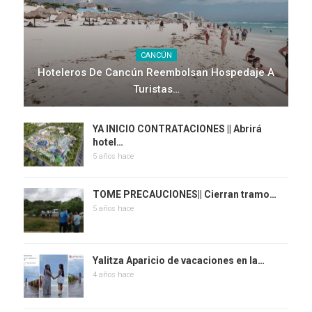
CANCÚN
Hoteleros De Cancún Reembolsan Hospedaje A
Turistas…
YA INICIO CONTRATACIONES || Abrirá
hotel…
5 años hace
TOME PRECAUCIONES|| Cierran tramo…
5 años hace
Yalitza Aparicio de vacaciones en la…
4 años hace