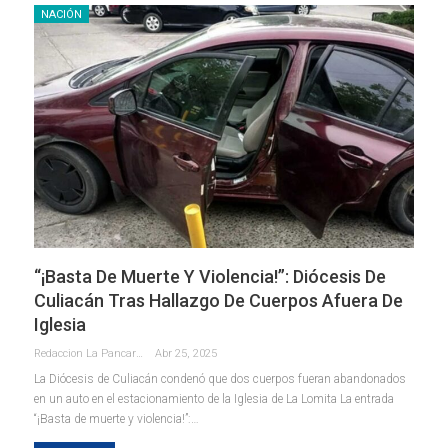
NACIÓN
“¡Basta De Muerte Y Violencia!”: Diócesis De
Culiacán Tras Hallazgo De Cuerpos Afuera De
Iglesia
Redaccion La Pancarta De Quintana Roo
Abr 25, 2025
La Diócesis de Culiacán condenó que dos cuerpos fueran abandonados
en un auto en el estacionamiento de la Iglesia de La Lomita La entrada
“¡Basta de muerte y violencia!”:…