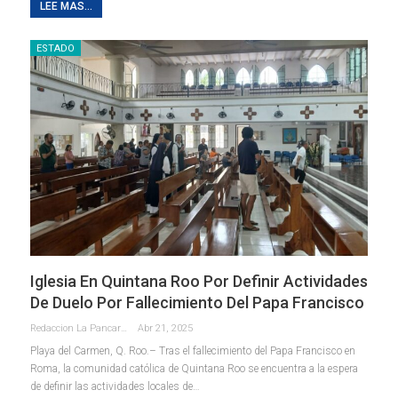
LEE MAS...
ESTADO
Iglesia En Quintana Roo Por Definir Actividades
De Duelo Por Fallecimiento Del Papa Francisco
Redaccion La Pancarta De Quintana Roo
Abr 21, 2025
Playa del Carmen, Q. Roo.– Tras el fallecimiento del Papa Francisco en
Roma, la comunidad católica de Quintana Roo se encuentra a la espera
de definir las actividades locales de
…