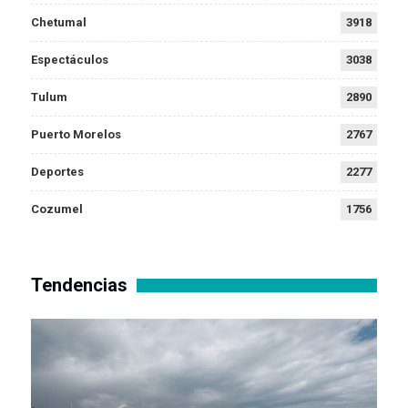
Chetumal
3918
Espectáculos
3038
Tulum
2890
Puerto Morelos
2767
Deportes
2277
Cozumel
1756
Tendencias