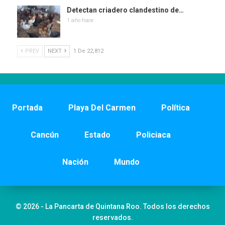
Detectan criadero clandestino de…
1 año hace
PREV
NEXT
1 De 22,812
Portada
Playa Del Carmen
Política
Cancún
Estado
Policiaca
Nación
Mundo
© 2026 - La Pancarta de Quintana Roo. Todos los derechos
reservados.