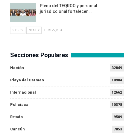
Pleno del TEQROO y personal
jurisdiccional fortalecen…
PREV
NEXT
1 De 22,813
Secciones Populares
Nación
32849
Playa del Carmen
18984
Internacional
12662
Policiaca
10378
Estado
9509
Cancún
7853