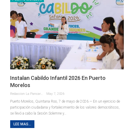
Instalan Cabildo Infantil 2026 En Puerto
Morelos
Redaccion La Pancarta De Quintana Roo
May 7, 2026
Puerto Morelos, Quintana Roo, 7 de mayo de 2026.— En un ejercicio de
participación ciudadana y fortalecimiento de los valores democráticos,
se llevó a cabo la Sesión Solemne y
…
LEE MAS...