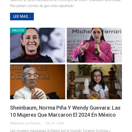
Recuperan cilindro de gas cloro reportado…
LEE MAS...
NACIÓN
Sheinbaum, Norma Piña Y Wendy Guevara: Las
10 Mujeres Que Marcaron El 2024 En México
Redaccion La Pancarta De Quintana Roo
Dic 31, 2024
Las mujeres mexicanas brillaron por el mundo, hicieron historia y