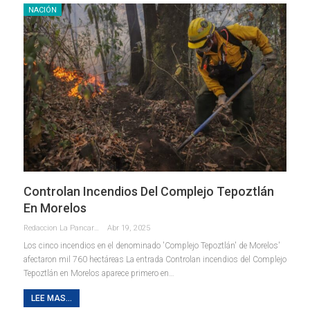
NACIÓN
Controlan Incendios Del Complejo Tepoztlán
En Morelos
Redaccion La Pancarta De Quintana Roo
Abr 19, 2025
Los cinco incendios en el denominado 'Complejo Tepoztlán' de Morelos'
afectaron mil 760 hectáreas La entrada Controlan incendios del Complejo
Tepoztlán en Morelos aparece primero en…
LEE MAS...