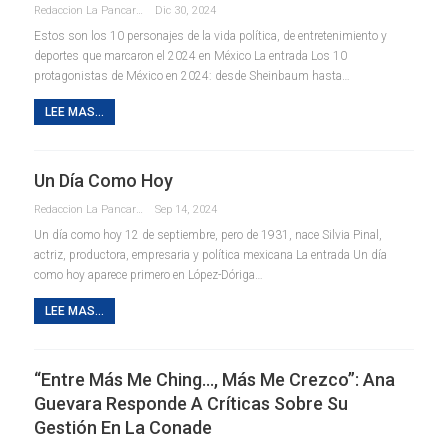
Redaccion La Pancarta De Quintana Roo
Dic 30, 2024
Estos son los 10 personajes de la vida política, de entretenimiento y
deportes que marcaron el 2024 en México La entrada Los 10
protagonistas de México en 2024: desde Sheinbaum hasta…
LEE MAS...
Un Día Como Hoy
Redaccion La Pancarta De Quintana Roo
Sep 14, 2024
Un día como hoy 12 de septiembre, pero de 1931, nace Silvia Pinal,
actriz, productora, empresaria y política mexicana La entrada Un día
como hoy aparece primero en López-Dóriga…
LEE MAS...
“Entre Más Me Ching…, Más Me Crezco”: Ana
Guevara Responde A Críticas Sobre Su
Gestión En La Conade