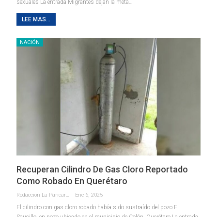
sexuales La entrada Migrantes dejan la meta…
LEE MAS...
NACIÓN
Recuperan Cilindro De Gas Cloro Reportado
Como Robado En Querétaro
Redaccion La Pancarta De Quintana Roo
Ene 6, 2025
El cilindro con gas cloro robado había sido sustraído del pozo El
Saucillo, en pozo ubicado en el municipio de Colón, Querétaro La entrada