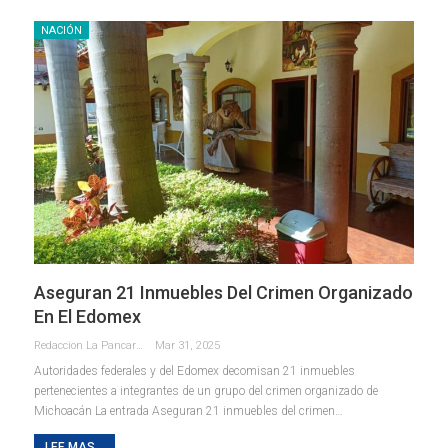
NACIÓN
Aseguran 21 Inmuebles Del Crimen Organizado
En El Edomex
Redaccion La Pancarta De Quintana Roo
Mar 31, 2025
Autoridades federales y del Edomex decomisan 21 inmuebles
pertenecientes a integrantes de un grupo del crimen organizado de
Michoacán La entrada Aseguran 21 inmuebles del crimen…
LEE MAS...