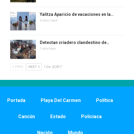
Yalitza Aparicio de vacaciones en la…
4 años hace
Detectan criadero clandestino de…
1 año hace
PREV
NEXT
1 De 22,817
Portada
Playa Del Carmen
Política
Cancún
Estado
Policiaca
Nación
Mundo