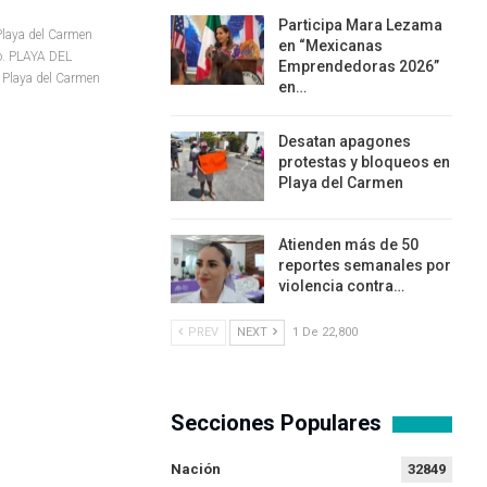
Participa Mara Lezama
laya del Carmen
en “Mexicanas
o.
PLAYA DEL
Emprendedoras 2026”
 Playa del Carmen
en…
Desatan apagones
protestas y bloqueos en
Playa del Carmen
Atienden más de 50
reportes semanales por
violencia contra…
PREV
NEXT
1 De 22,800
Secciones Populares
Nación
32849