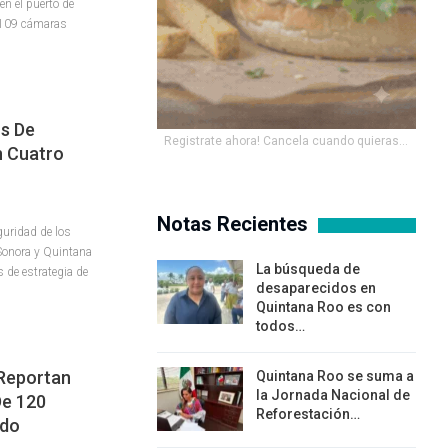
en el puerto de
 109 cámaras
s De
Registrate ahora! Cancela cuando quieras...
n Cuatro
Notas Recientes
guridad de los
 Sonora y Quintana
La búsqueda de
 de estrategia de
desaparecidos en
Quintana Roo es con
todos…
Reportan
Quintana Roo se suma a
la Jornada Nacional de
De 120
Reforestación…
ado