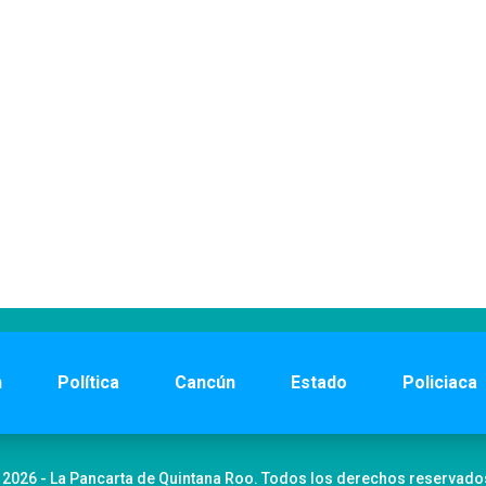
n
Política
Cancún
Estado
Policiaca
 2026 - La Pancarta de Quintana Roo. Todos los derechos reservado