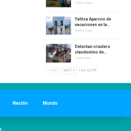
5 años hace
Yalitza Aparicio de
vacaciones en la…
4 años hace
Detectan criadero
clandestino de…
1 año hace
PREV
NEXT
1 De 22,799
Nación
Mundo
s.