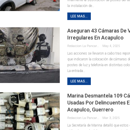
la instalación de
…
LEE MAS...
Aseguran 43 Cámaras De V
Irregulares En Acapulco
Redaccion La Pancarta De Quintana Roo
May 4, 2025
Las acciones se llevaron a cabo tras rep
que indicaron la colocación de cámaras de
postes de luz y telefonía en distintas co
La entrada…
LEE MAS...
Marina Desmantela 109 C
Usadas Por Delincuentes 
Acapulco, Guerrero
Redaccion La Pancarta De Quintana Roo
Mar 3, 2025
La Secretaría de Marina detalló que estos