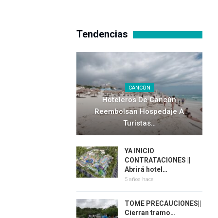
Tendencias
CANCÚN
Hoteleros De Cancún
Reembolsan Hospedaje A
Turistas…
YA INICIO
CONTRATACIONES ||
Abrirá hotel…
5 años hace
TOME PRECAUCIONES||
Cierran tramo…