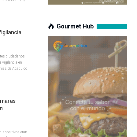
Gourmet Hub
igilancia
ortes ciudadanos
 vigilancia en
lonias de Acapulco
ámaras
En
 dispositivos eran