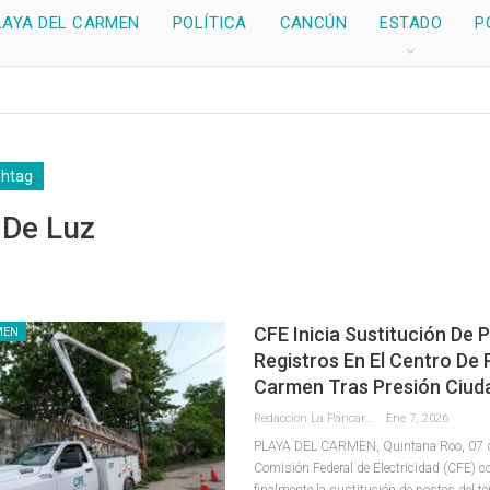
LAYA DEL CARMEN
POLÍTICA
CANCÚN
ESTADO
P
shtag
 De Luz
CFE Inicia Sustitución De 
MEN
Registros En El Centro De 
Carmen Tras Presión Ciu
Redaccion La Pancarta De Quintana Roo
Ene 7, 2026
PLAYA DEL CARMEN, Quintana Roo, 07 de
Comisión Federal de Electricidad (CFE) 
finalmente la sustitución de postes del te