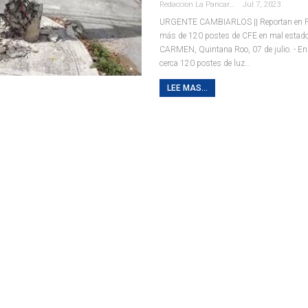
Redaccion La Pancarta De Quintana Roo
Jul 7, 2023
URGENTE CAMBIARLOS || Reportan en P
más de 120 postes de CFE en mal estad
CARMEN, Quintana Roo, 07 de julio. - En
cerca 120 postes de luz
…
LEE MAS...