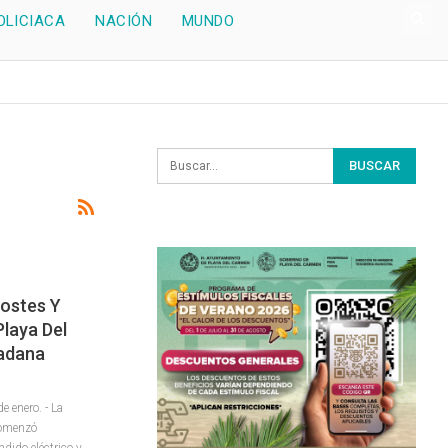
OLICIACA
NACIÓN
MUNDO
Postes Y
Playa Del
dadana
 enero. - La
comenzó
ndido eléctrico y