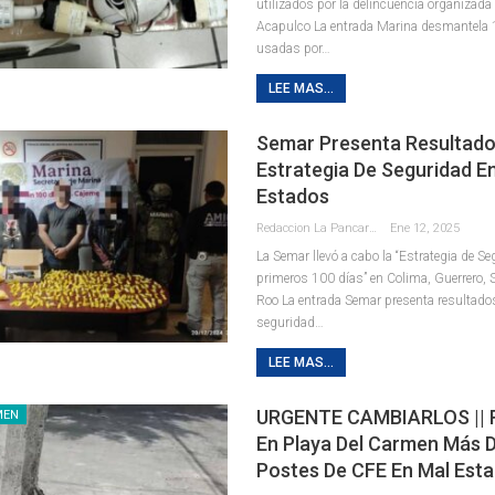
utilizados por la delincuencia organizada 
Acapulco La entrada Marina desmantela
usadas por…
LEE MAS...
Semar Presenta Resultado
Estrategia De Seguridad E
Estados
Redaccion La Pancarta De Quintana Roo
Ene 12, 2025
La Semar llevó a cabo la “Estrategia de Se
primeros 100 días” en Colima, Guerrero,
Roo La entrada Semar presenta resultados
seguridad…
LEE MAS...
URGENTE CAMBIARLOS || 
MEN
En Playa Del Carmen Más 
Postes De CFE En Mal Est