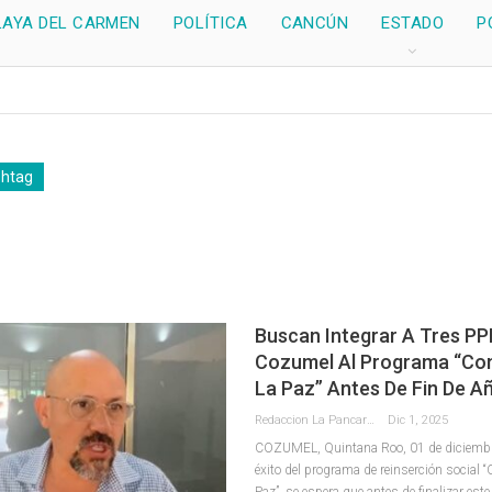
LAYA DEL CARMEN
POLÍTICA
CANCÚN
ESTADO
P
shtag
Buscan Integrar A Tres PP
Cozumel Al Programa “Co
La Paz” Antes De Fin De A
Redaccion La Pancarta De Quintana Roo
Dic 1, 2025
COZUMEL, Quintana Roo, 01 de diciembre
éxito del programa de reinserción social “
Paz”, se espera que antes de finalizar este