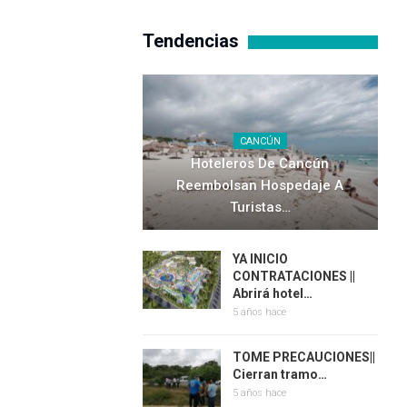
Tendencias
CANCÚN
Hoteleros De Cancún
Reembolsan Hospedaje A
Turistas…
YA INICIO
CONTRATACIONES ||
Abrirá hotel…
5 años hace
TOME PRECAUCIONES||
Cierran tramo…
5 años hace