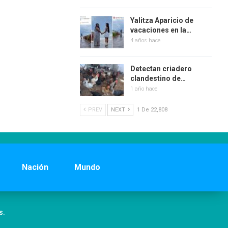
Yalitza Aparicio de
vacaciones en la…
4 años hace
Detectan criadero
clandestino de…
1 año hace
PREV
NEXT
1 De 22,808
Nación
Mundo
s.