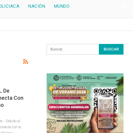
OLICIACA
NACIÓN
MUNDO
L De
necta Con
ño
. - Debido al
Conecta con la
 año tres