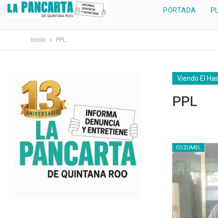
PORTADA
P
Inicio
PPL
Viendo El Ha
PPL
COZUMEL