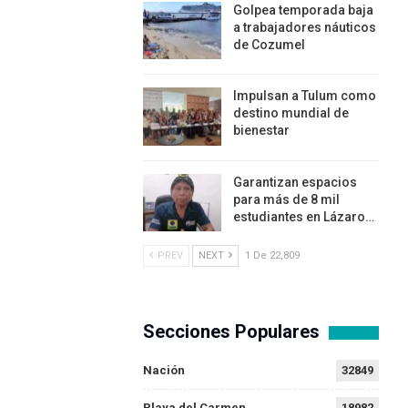
Golpea temporada baja
a trabajadores náuticos
de Cozumel
Impulsan a Tulum como
destino mundial de
bienestar
Garantizan espacios
para más de 8 mil
estudiantes en Lázaro…
PREV
NEXT
1 De 22,809
Secciones Populares
Nación
32849
Playa del Carmen
18982