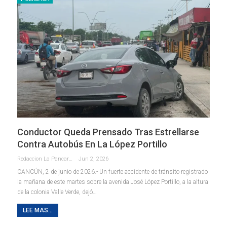
Conductor Queda Prensado Tras Estrellarse
Contra Autobús En La López Portillo
Redaccion La Pancarta De Quintana Roo
Jun 2, 2026
CANCÚN, 2 de junio de 2026.- Un fuerte accidente de tránsito registrado
la mañana de este martes sobre la avenida José López Portillo, a la altura
de la colonia Valle Verde, dejó
…
LEE MAS...