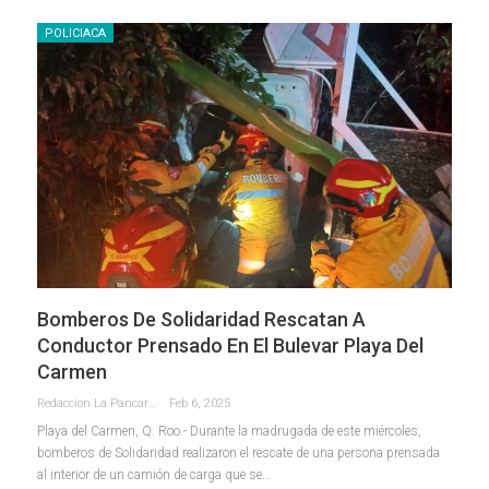
POLICIACA
Bomberos De Solidaridad Rescatan A
Conductor Prensado En El Bulevar Playa Del
Carmen
Redaccion La Pancarta De Quintana Roo
Feb 6, 2025
Playa del Carmen, Q. Roo.- Durante la madrugada de este miércoles,
bomberos de Solidaridad realizaron el rescate de una persona prensada
al interior de un camión de carga que se
…