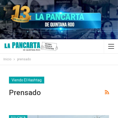
Inicio
prensado
Viendo El Hashtag
Prensado
POLICIACA