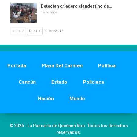
Detectan criadero clandestino de…
1 año hace
PREV
NEXT
1 De 22,817
Portada
Playa Del Carmen
Política
Cancún
Estado
Policiaca
Nación
Mundo
© 2026 - La Pancarta de Quintana Roo. Todos los derechos
reservados.