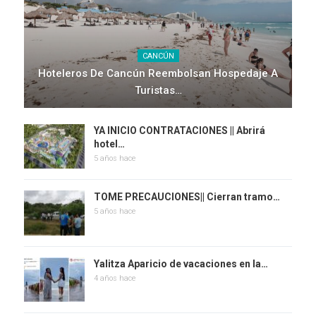
CANCÚN
Hoteleros De Cancún Reembolsan Hospedaje A
Turistas…
YA INICIO CONTRATACIONES || Abrirá
hotel…
5 años hace
TOME PRECAUCIONES|| Cierran tramo…
5 años hace
Yalitza Aparicio de vacaciones en la…
4 años hace