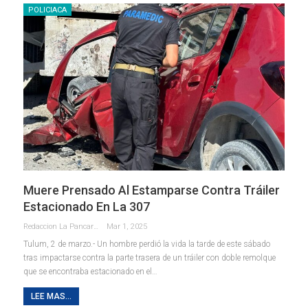
POLICIACA
Muere Prensado Al Estamparse Contra Tráiler
Estacionado En La 307
Redaccion La Pancarta De Quintana Roo
Mar 1, 2025
Tulum, 2 de marzo.- Un hombre perdió la vida la tarde de este sábado
tras impactarse contra la parte trasera de un tráiler con doble remolque
que se encontraba estacionado en el
…
LEE MAS...