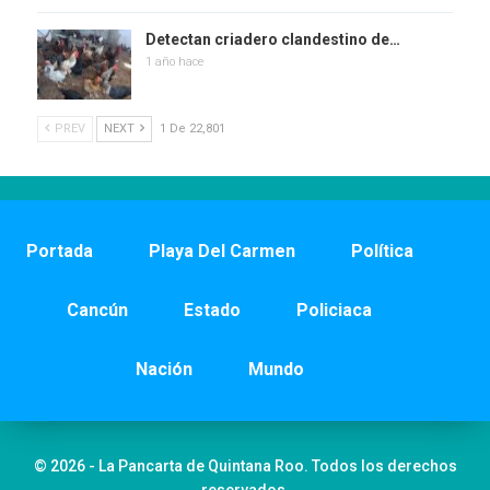
Detectan criadero clandestino de…
1 año hace
PREV
NEXT
1 De 22,801
Portada
Playa Del Carmen
Política
Cancún
Estado
Policiaca
Nación
Mundo
© 2026 - La Pancarta de Quintana Roo. Todos los derechos