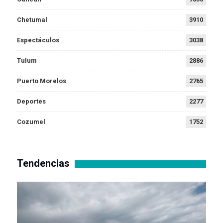
Chetumal
3910
Espectáculos
3038
Tulum
2886
Puerto Morelos
2765
Deportes
2277
Cozumel
1752
Tendencias