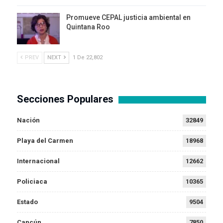
Promueve CEPAL justicia ambiental en
Quintana Roo
PREV
NEXT
1 De 22,802
Secciones Populares
Nación
32849
Playa del Carmen
18968
Internacional
12662
Policiaca
10365
Estado
9504
Cancún
7850