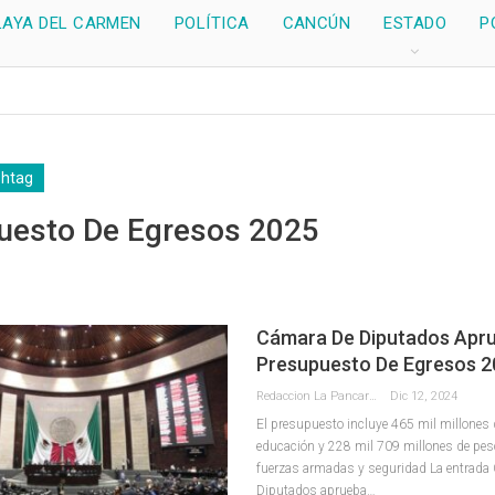
LAYA DEL CARMEN
POLÍTICA
CANCÚN
ESTADO
P
shtag
uesto De Egresos 2025
Cámara De Diputados Apr
Presupuesto De Egresos 
Redaccion La Pancarta De Quintana Roo
Dic 12, 2024
El presupuesto incluye 465 mil millones 
educación y 228 mil 709 millones de pes
fuerzas armadas y seguridad La entrada
Diputados aprueba…