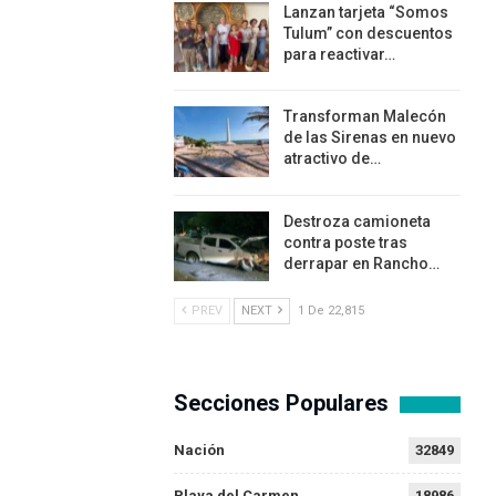
Lanzan tarjeta “Somos
Tulum” con descuentos
para reactivar…
Transforman Malecón
de las Sirenas en nuevo
atractivo de…
Destroza camioneta
contra poste tras
derrapar en Rancho…
PREV
NEXT
1 De 22,815
Secciones Populares
Nación
32849
Playa del Carmen
18986