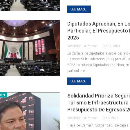
LEE MAS...
Diputados Aprueban, En Lo
Particular, El Presupuesto
2025
Redaccion La Pancarta De Quintana Roo
Dic 12, 2024
La Cámara de Diputados avaló el decreto
Egresos de la Federación (PEF) para el Eje
2025 La entrada Diputados aprueban, en l
particular, el…
LEE MAS...
Solidaridad Prioriza Segur
MEN
Turismo E Infraestructura 
Presupuesto De Egresos 
Redaccion La Pancarta De Quintana Roo
Dic 4, 2024
Playa del Carmen, Solidaridad. -De cara a 