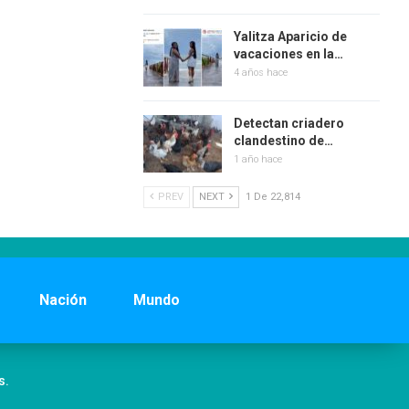
Yalitza Aparicio de
vacaciones en la…
4 años hace
Detectan criadero
clandestino de…
1 año hace
PREV
NEXT
1 De 22,814
Nación
Mundo
s.