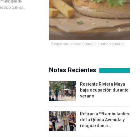
 municipal de
destacó que las
…
Registrate ahora! Cancela cuando quieras...
Notas Recientes
Resiente Riviera Maya
baja ocupación durante
verano
Retiran a 99 ambulantes
de la Quinta Avenida y
resguardan a…