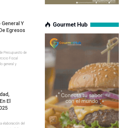
 General Y
Gourmet Hub
 De Egresos
 de Presupuesto de
rcicio Fiscal
o general y
idad,
En El
2025
la elaboración del