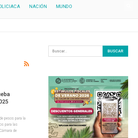
OLICIACA
NACIÓN
MUNDO
ueba
2025
de pesos para la
os para las
 Cámara de