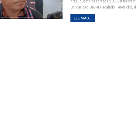
presupuesto de egresos 2025, el tesorero
Solidaridad, Javier Regalado Hendricks, 
LEE MAS...