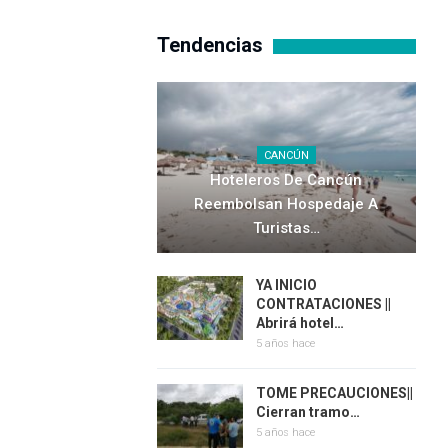
Tendencias
CANCÚN
Hoteleros De Cancún
Reembolsan Hospedaje A
Turistas…
YA INICIO
CONTRATACIONES ||
Abrirá hotel…
5 años hace
TOME PRECAUCIONES||
Cierran tramo…
5 años hace