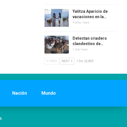
Yalitza Aparicio de
vacaciones en la…
4 años hace
Detectan criadero
clandestino de…
1 año hace
PREV
NEXT
1 De 22,803
Nación
Mundo
s.