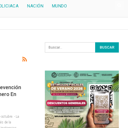
OLICIACA
NACIÓN
MUNDO
revención
nero En
ctubre. - La
és de la
 Instancias,