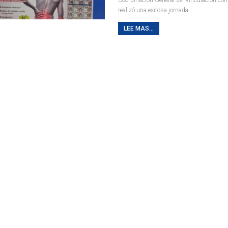
realizó una exitosa jornada
…
LEE MAS...