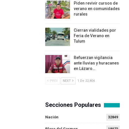
Piden revivir cursos de
verano en comunidades
rurales
Cierran vialidades por
Feria de Verano en
Tulum
Refuerzan vigilancia
ante lluvias y huracanes
en Lázaro…
PREV
NEXT
1 De 22,804
Secciones Populares
Nación
32849
Playa del Carmen
18972