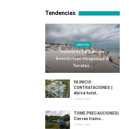
Tendencias
CANCÚN
Hoteleros De Cancún
Reembolsan Hospedaje A
Turistas…
YA INICIO
CONTRATACIONES ||
Abrirá hotel…
5 años hace
TOME PRECAUCIONES||
Cierran tramo…
5 años hace