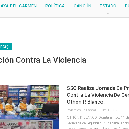
LAYA DEL CARMEN
POLÍTICA
CANCÚN
ESTADO
P
shtag
ión Contra La Violencia
SSC Realiza Jornada De P
Contra La Violencia De Gé
Othón P. Blanco.
Redaccion La Pancarta De Quintana Roo
Oct 11, 2023
OTHÓN P. BLANCO, Quintana Roo, 11 de o
Secretaría de Seguridad Ciudadana, a trav
Coordinación General del Vinculación con