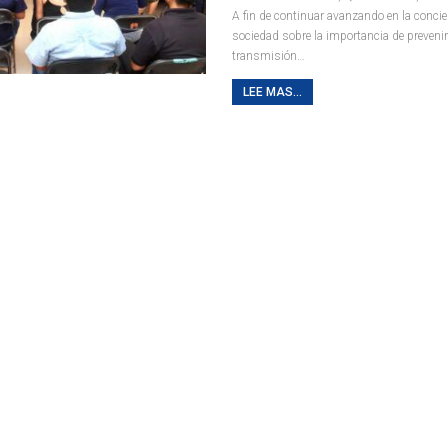
A fin de continuar avanzando en la concie
sociedad sobre la importancia de preveni
transmisión
…
LEE MAS...