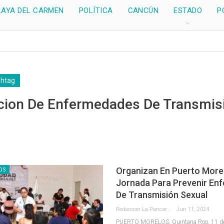
LAYA DEL CARMEN
POLÍTICA
CANCÚN
ESTADO
P
shtag
cion De Enfermedades De Transmis
Organizan En Puerto Morel
OS
Jornada Para Prevenir En
De Transmisión Sexual
Redaccion La Pancarta De Quintana Roo
Jun 11, 2024
PUERTO MORELOS, Quintana Roo, 11 de 