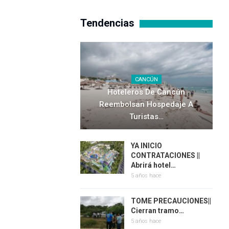
Tendencias
CANCÚN
Hoteleros De Cancún
Reembolsan Hospedaje A
Turistas…
YA INICIO
CONTRATACIONES ||
Abrirá hotel…
5 años hace
TOME PRECAUCIONES||
Cierran tramo…
5 años hace