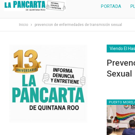
PORTADA
P
Inicio
prevencion de enfermedades de transmisión sexual
Viendo El Ha
Preven
Sexual
PUERTO MOREL