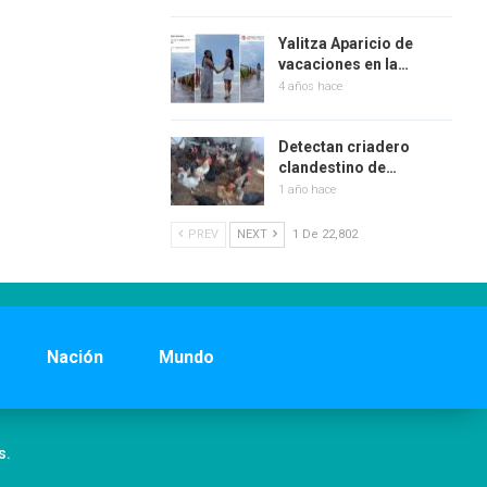
Yalitza Aparicio de
vacaciones en la…
4 años hace
Detectan criadero
clandestino de…
1 año hace
PREV
NEXT
1 De 22,802
Nación
Mundo
s.