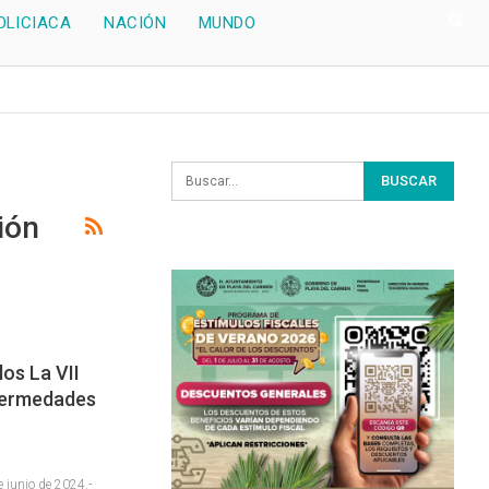
OLICIACA
NACIÓN
MUNDO
ión
os La VII
fermedades
junio de 2024.-