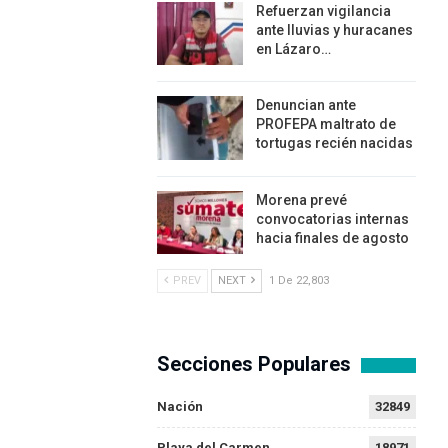
Refuerzan vigilancia
ante lluvias y huracanes
en Lázaro…
Denuncian ante
PROFEPA maltrato de
tortugas recién nacidas
Morena prevé
convocatorias internas
hacia finales de agosto
PREV
NEXT
1 De 22,803
Secciones Populares
Nación
32849
Playa del Carmen
18971