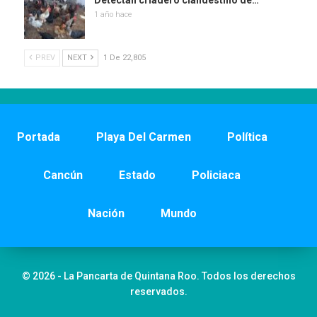
Detectan criadero clandestino de…
1 año hace
PREV
NEXT
1 De 22,805
Portada
Playa Del Carmen
Política
Cancún
Estado
Policiaca
Nación
Mundo
© 2026 - La Pancarta de Quintana Roo. Todos los derechos
reservados.