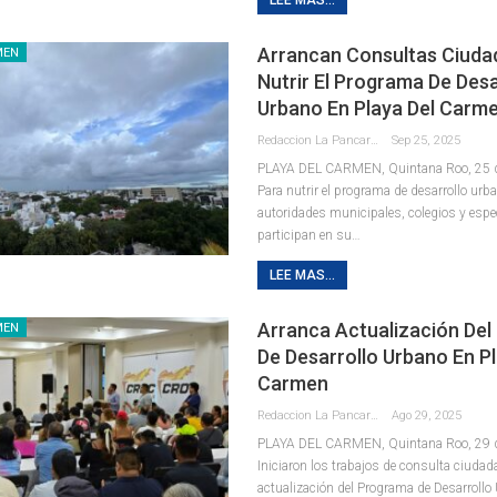
Arrancan Consultas Ciuda
MEN
Nutrir El Programa De Desa
Urbano En Playa Del Carm
Redaccion La Pancarta De Quintana Roo
Sep 25, 2025
PLAYA DEL CARMEN, Quintana Roo, 25 de
Para nutrir el programa de desarrollo urba
autoridades municipales, colegios y espe
participan en su
…
LEE MAS...
Arranca Actualización De
MEN
De Desarrollo Urbano En Pl
Carmen
Redaccion La Pancarta De Quintana Roo
Ago 29, 2025
PLAYA DEL CARMEN, Quintana Roo, 29 d
Iniciaron los trabajos de consulta ciudad
actualización del Programa de Desarrollo