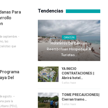
Tendencias
danas Para
rrollo
en
 septiembre. -
CANCÚN
no, las
Hoteleros De Cancún
cialistas que
Reembolsan Hospedaje A
Turistas…
YA INICIO
l Programa
CONTRATACIONES ||
aya Del
Abrirá hotel…
5 años hace
TOME PRECAUCIONES||
e agosto. –
Cierran tramo…
ana para la
5 años hace
 Urbano (PDU),