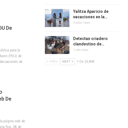
Yalitza Aparicio de
vacaciones en la…
4 años hace
DU De
Detectan criadero
clandestino de…
1 año hace
blica para la
rbano (PDU) de
adecuaciones de
PREV
NEXT
1 De 22,808
o
eb De
 la página web de
na Roo, 08 de