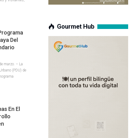
Gourmet Hub
 Programa
aya Del
ndario
e marzo. – La
 Urbano (PDU) de
onograma
as En El
ollo
en