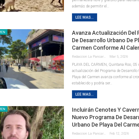
además de permitir el
…
LEE MAS...
Avanza Actualización Del
MEN
De Desarrollo Urbano De Pl
Carmen Conforme Al Cale
Redaccion La Pancarta De Quintana Roo
Mar 5, 2026
PLAYA DEL CARMEN, Quintana Roo, 05 d
actualización del Programa de Desarrollo
Playa del Carmen avanza conforme al cr
establecido y podría ser
…
LEE MAS...
Incluirán Cenotes Y Cavern
MEN
Nuevo Programa De Desarr
Urbano De Playa Del Carm
Redaccion La Pancarta De Quintana Roo
Feb 12, 2026