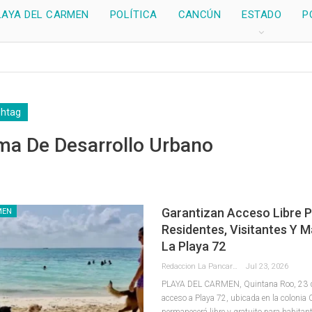
LAYA DEL CARMEN
POLÍTICA
CANCÚN
ESTADO
P
shtag
ma De Desarrollo Urbano
Garantizan Acceso Libre 
MEN
Residentes, Visitantes Y 
La Playa 72
Redaccion La Pancarta De Quintana Roo
Jul 23, 2026
PLAYA DEL CARMEN, Quintana Roo, 23 de 
acceso a Playa 72, ubicada en la colonia 
permanecerá libre y gratuito para habitant