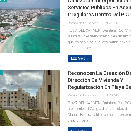
Analizarán Incorporación 
Servicios Públicos En Ase
Irregulares Dentro Del PD
Redaccion La Pancarta De Quintana Roo
Oct 31, 2025
PLAYA DEL CARMEN, Quintana Roo, 31 de
realizará un estudio técnico para determi
que los servicios públicos municipales 
al Programa de
…
LEE MAS...
Reconocen La Creación D
D
Dirección De Vivienda Y
Regularización En Playa D
Redaccion La Pancarta De Quintana Roo
Oct 20, 2025
PLAYA DEL CARMEN, Quintana Roo, 20 de
presidente del Colegio de Arquitectos de l
Manuel Barrero, calificó como una excelen
creación de la
…
LEE MAS...