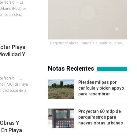
 febrero. – La
 Urbano (PDU) de
ón de cenotes,
Registrate ahora! Cancela cuando quieras...
ctar Playa
ovilidad Y
Notas Recientes
 febrero. – El
Pierden milpas por
no (PDU) de Playa
canícula y piden apoyo
ompactación de la
para resembrar
Proyectan 60 mdp de
parquímetros para
 Obras Y
nuevas obras urbanas
 En Playa