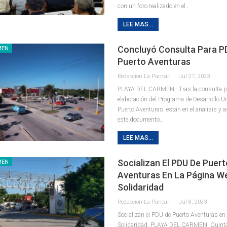
con un foro realizado en el
…
LEE MAS...
Concluyó Consulta Para P
MEN
Puerto Aventuras
Redaccion La Pancarta De Quintana Roo
Jul 27, 2023
PLAYA DEL CARMEN.- Tras la consulta pú
elaboración del Programa de Desarrollo U
Puerto Aventuras, están en el análisis y 
este documento
…
LEE MAS...
Socializan El PDU De Puert
MEN
Aventuras En La Página W
Solidaridad
Redaccion La Pancarta De Quintana Roo
Jul 8, 2023
Socializan el PDU de Puerto Aventuras en
Solidaridad.
PLAYA DEL CARMEN, Quinta