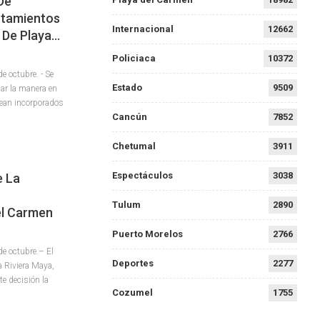
De
ntamientos
Internacional
12662
U De Playa…
Policiaca
10372
 octubre. - Se
Estado
9509
nar la manera en
sean incorporados
Cancún
7852
Chetumal
3911
Espectáculos
3038
e La
Tulum
2890
el Carmen
Puerto Morelos
2766
 octubre.– El
Deportes
2277
a Riviera Maya,
te decisión la
Cozumel
1755