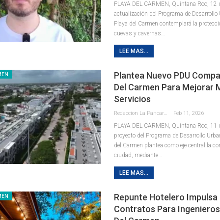
PLAYA DEL CARMEN, Quintana Roo, 12 de
actualización del Programa de Desarrollo
Playa del Carmen contemplará la protecci
cuevas y cavernas
…
LEE MAS...
Plantea Nuevo PDU Compa
MEN
Del Carmen Para Mejorar M
Servicios
Redaccion La Pancarta De Quintana Roo
Feb 11, 2026
PLAYA DEL CARMEN, Quintana Roo, 11 de
proyecto del Programa de Desarrollo Urba
del Carmen plantea como eje central la c
ciudad, mediante
…
LEE MAS...
Repunte Hotelero Impulsa
MEN
Contratos Para Ingenieros