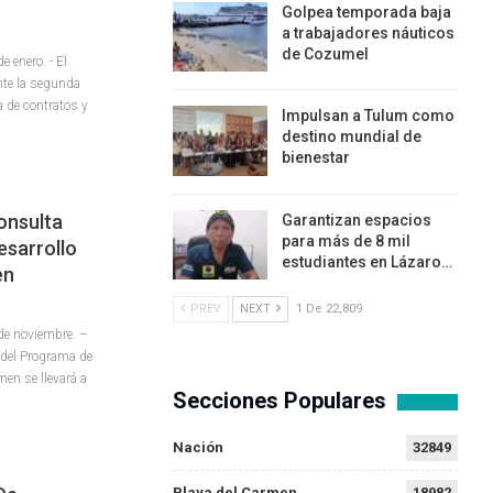
Golpea temporada baja
a trabajadores náuticos
de Cozumel
enero. - El
nte la segunda
 de contratos y
Impulsan a Tulum como
destino mundial de
bienestar
onsulta
Garantizan espacios
para más de 8 mil
esarrollo
estudiantes en Lázaro…
en
PREV
NEXT
1 De 22,809
e noviembre. –
 del Programa de
men se llevará a
Secciones Populares
Nación
32849
Playa del Carmen
18982