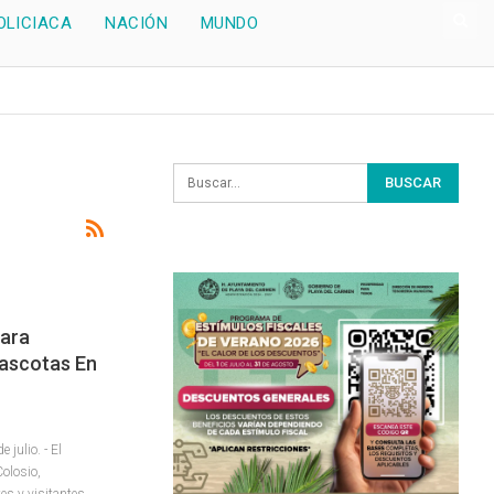
OLICIACA
NACIÓN
MUNDO
Para
Mascotas En
julio. - El
Colosio,
es y visitantes,