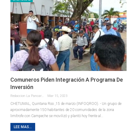
Comuneros Piden Integración A Programa De
Inversión
Redaccion La Pancarta De Quintana Roo
Mar 15, 2023
CHETUMAL, Quintana Roo ,15 de marzo (INFOQROO). - Un grupo de
aproximadamente 150 habitantes de 20 comunidades de la zona
limítrofe con Campeche se movilizó y plantó hoy frente al
…
LEE MAS...