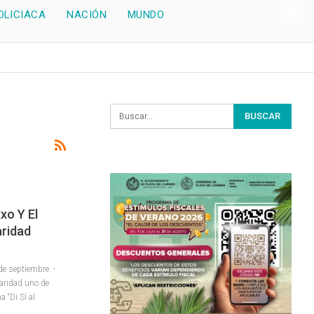
OLICIACA
NACIÓN
MUNDO
xo Y El
aridad
 septiembre. -
daridad uno de
 “Di Sí al