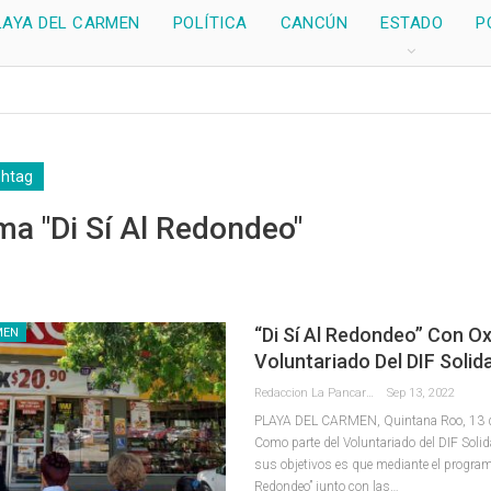
LAYA DEL CARMEN
POLÍTICA
CANCÚN
ESTADO
P
shtag
a "Di Sí Al Redondeo"
“Di Sí Al Redondeo” Con Ox
MEN
Voluntariado Del DIF Solid
Redaccion La Pancarta De Quintana Roo
Sep 13, 2022
PLAYA DEL CARMEN, Quintana Roo, 13 de
Como parte del Voluntariado del DIF Soli
sus objetivos es que mediante el programa
Redondeo” junto con las
…