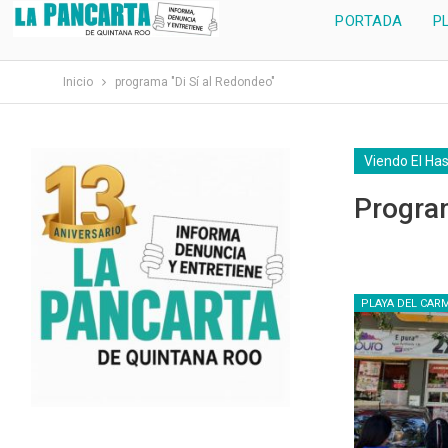
PORTADA
P
Inicio
programa "Di Sí al Redondeo"
Viendo El Ha
Program
PLAYA DEL CAR