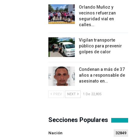
Orlando Muñoz y
vecinos refuerzan
seguridad vial en
calles…
Vigilan transporte
público para prevenir
golpes de calor
Condenan a más de 37
años a responsable de
asesinato en…
PREV
NEXT
1 De 22,805
Secciones Populares
Nación
32849