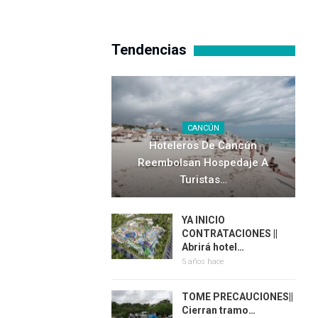
Tendencias
CANCÚN
Hoteleros De Cancún
Reembolsan Hospedaje A
Turistas…
YA INICIO
CONTRATACIONES ||
Abrirá hotel…
5 años hace
TOME PRECAUCIONES||
Cierran tramo…