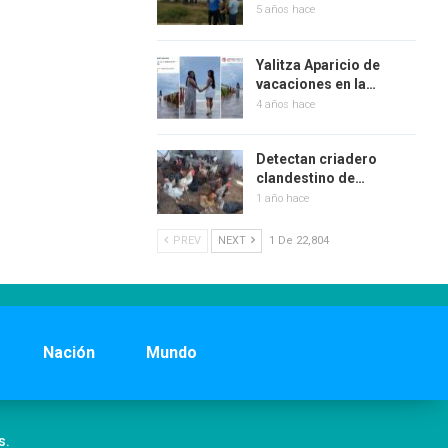
5 años hace
Yalitza Aparicio de
vacaciones en la…
4 años hace
Detectan criadero
clandestino de…
1 año hace
PREV
NEXT
1 De 22,804
Nación
Mundo
s.