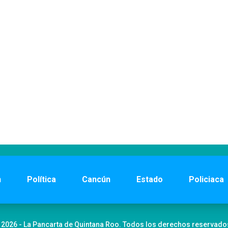
n
Política
Cancún
Estado
Policiaca
 2026 - La Pancarta de Quintana Roo. Todos los derechos reservado