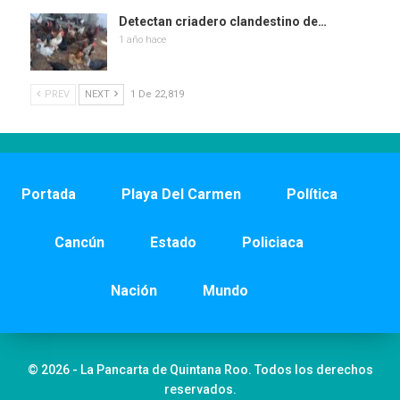
Detectan criadero clandestino de…
1 año hace
PREV
NEXT
1 De 22,819
Portada
Playa Del Carmen
Política
Cancún
Estado
Policiaca
Nación
Mundo
© 2026 - La Pancarta de Quintana Roo. Todos los derechos
reservados.