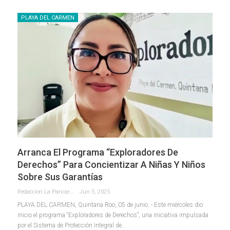
PLAYA DEL CARMEN
Arranca El Programa “Exploradores De
Derechos” Para Concientizar A Niñas Y Niños
Sobre Sus Garantías
Redaccion La Pancarta De Quintana Roo
Jun 5, 2025
PLAYA DEL CARMEN, Quintana Roo, 05 de junio. - Este miércoles dio
inicio el programa “Exploradores de Derechos”, una iniciativa impulsada
por el Sistema de Protección Integral de
…