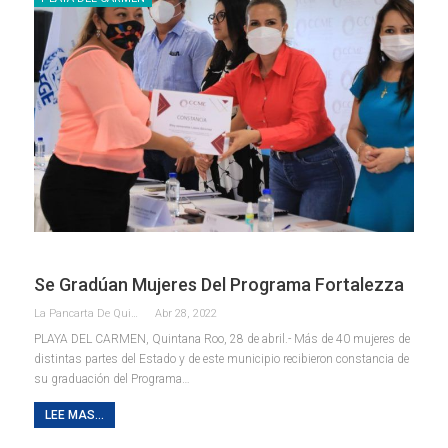
Se Gradúan Mujeres Del Programa Fortalezza
La Pancarta De Quintana Roo
Abr 28, 2022
PLAYA DEL CARMEN, Quintana Roo, 28 de abril.- Más de 40 mujeres de
distintas partes del Estado y de este municipio recibieron constancia de
su graduación del Programa
…
LEE MAS...