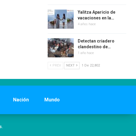
Yalitza Aparicio de
vacaciones en la…
4 años hace
Detectan criadero
clandestino de…
1 año hace
PREV
NEXT
1 De 22,802
Nación
Mundo
s.