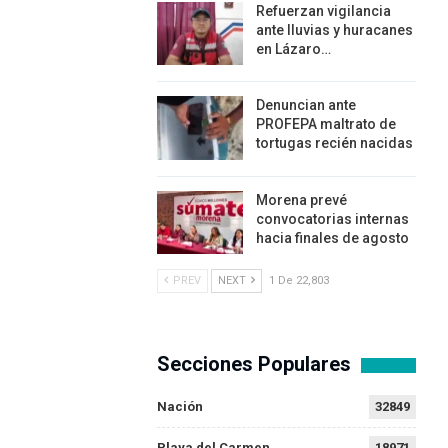
Refuerzan vigilancia
ante lluvias y huracanes
en Lázaro…
Denuncian ante
PROFEPA maltrato de
tortugas recién nacidas
Morena prevé
convocatorias internas
hacia finales de agosto
PREV
NEXT
1 De 22,803
Secciones Populares
Nación
32849
Playa del Carmen
18971