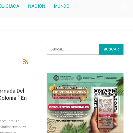
OLICIACA
NACIÓN
MUNDO
ornada Del
olonia “ En
octubre.- La
u Muñoz encabezó
mpiamos tu