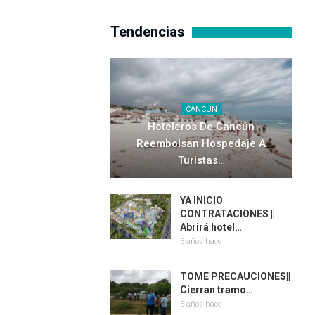
Tendencias
CANCÚN
Hoteleros De Cancún
Reembolsan Hospedaje A
Turistas…
YA INICIO
CONTRATACIONES ||
Abrirá hotel…
5 años hace
TOME PRECAUCIONES||
Cierran tramo…
5 años hace