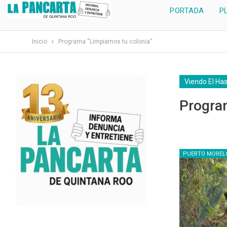
PORTADA
P
Inicio
Programa “Limpiamos tu colonia”
Viendo El Ha
Progra
PUERTO MOREL