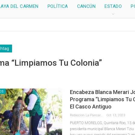
LAYA DEL CARMEN
POLÍTICA
CANCÚN
ESTADO
P
shtag
ma “Limpiamos Tu Colonia”
Encabeza Blanca Merari J
OS
Programa “Limpiamos Tu C
El Casco Antiguo
Redaccion La Pancarta De Quintana Roo
Oct 13, 2023
PUERTO MORELOS, Quintana Roo, 13 de 
presidenta municipal Blanca Merari Tzi
hoy una nueva jornada del programa “Li