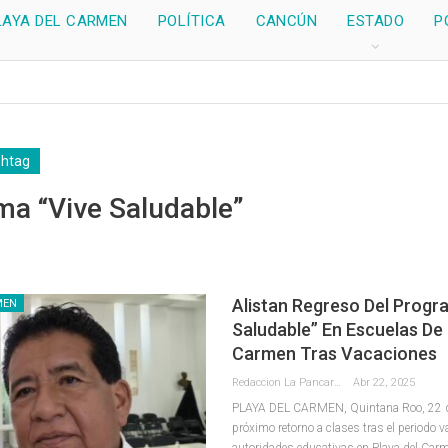
LAYA DEL CARMEN
POLÍTICA
CANCÚN
ESTADO
P
shtag
ma “vive Saludable”
Alistan Regreso Del Progr
MEN
Saludable” En Escuelas De 
Carmen Tras Vacaciones
Redaccion La Pancarta De Quintana Roo
Abr 22, 2025
PLAYA DEL CARMEN, Quintana Roo, 22 de 
próximo retorno a clases tras el periodo v
autoridades educativas en Playa del Carm