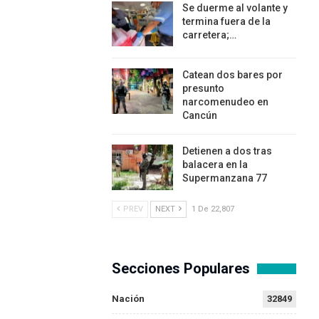
Se duerme al volante y
termina fuera de la
carretera;…
Catean dos bares por
presunto
narcomenudeo en
Cancún
Detienen a dos tras
balacera en la
Supermanzana 77
PREV
NEXT
1 De 22,807
Secciones Populares
Nación
32849