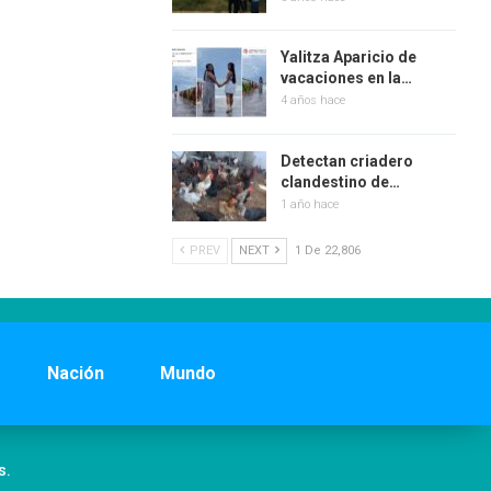
Yalitza Aparicio de
vacaciones en la…
4 años hace
Detectan criadero
clandestino de…
1 año hace
PREV
NEXT
1 De 22,806
Nación
Mundo
s.