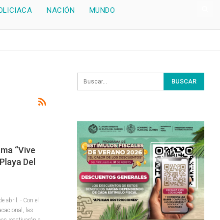
OLICIACA
NACIÓN
MUNDO
ama “Vive
Playa Del
abril. - Con el
acacional, las
en reactivarán el