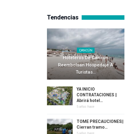
Tendencias
CANCÚN
Hoteleros De Cancún
Reembolsan Hospedaje A
Turistas…
YA INICIO
CONTRATACIONES ||
Abrirá hotel…
5 años hace
TOME PRECAUCIONES||
Cierran tramo…
5 años hace