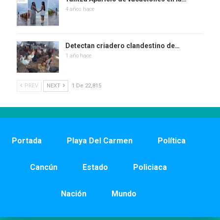
4 años hace
Detectan criadero clandestino de…
1 año hace
PREV
NEXT
1 De 22,815
Portada
Playa Del Carmen
Política
Cancún
Estado
Policiaca
Nación
Mundo