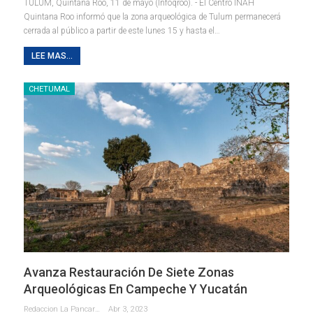
TULUM, Quintana Roo, 11 de mayo (Infoqroo). - El Centro INAH
Quintana Roo informó que la zona arqueológica de Tulum permanecerá
cerrada al público a partir de este lunes 15 y hasta el
…
LEE MAS...
CHETUMAL
Avanza Restauración De Siete Zonas
Arqueológicas En Campeche Y Yucatán
Redaccion La Pancarta De Quintana Roo
Abr 3, 2023