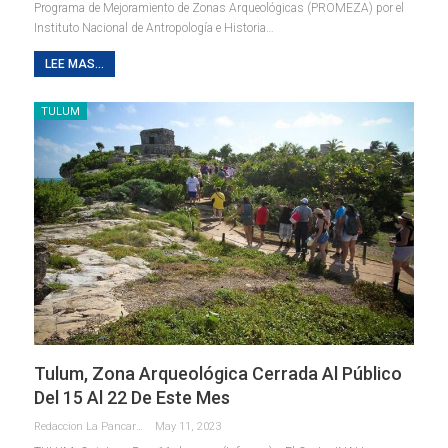
Programa de Mejoramiento de Zonas Arqueológicas (PROMEZA) por el
Instituto Nacional de Antropología e Historia
…
LEE MAS...
TULUM
Tulum, Zona Arqueológica Cerrada Al Público
Del 15 Al 22 De Este Mes
Redaccion La Pancarta De Quintana Roo
May 11, 2023