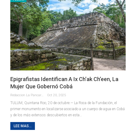
Epigrafistas Identifican A Ix Ch’ak Ch’een, La
Mujer Que Gobernó Cobá
Redaccion La Pancarta De Quintana Roo
Oct 20, 2025
TULUM, Quintana Roo, 20 de octubre.— La Roca de la Fundación, el
primer monumento en localizarse asociado a un cuerpo de agua en Cobá
y de los más extensos descubiertos en esta
…
LEE MAS...