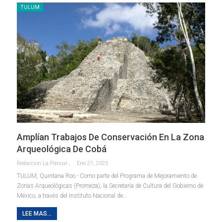
TULUM
Amplían Trabajos De Conservación En La Zona
Arqueológica De Cobá
Redaccion La Pancarta De Quintana Roo
Ene 21, 2025
TULUM, Quintana Roo.- Como parte del Programa de Mejoramiento de
Zonas Arqueológicas (Promeza), la Secretaría de Cultura del Gobierno de
México, a través del Instituto Nacional de
…
LEE MAS...