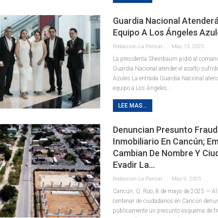
Guardia Nacional Atender
Equipo A Los Ángeles Azul
Redaccion La Pancarta De Quintana Roo
May 13, 2025
La presidenta Sheinbaum pidió al comand
Guardia Nacional atender el asalto sufri
Azules La entrada Guardia Nacional atend
equipo a Los Ángeles…
LEE MAS...
Denuncian Presunto Frau
Inmobiliario En Cancún; E
Cambian De Nombre Y Ciu
Evadir La…
Redaccion La Pancarta De Quintana Roo
May 9, 2025
Cancún, Q. Roo, 8 de mayo de 2025 — A
centenar de ciudadanos en Cancún denu
públicamente un presunto esquema de fr