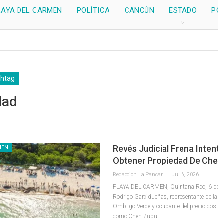
LAYA DEL CARMEN
POLÍTICA
CANCÚN
ESTADO
P
shtag
dad
Revés Judicial Frena Inten
MEN
Obtener Propiedad De Che
Redaccion La Pancarta De Quintana Roo
Jul 6, 2026
PLAYA DEL CARMEN, Quintana Roo, 6 de j
Rodrigo Garcidueñas, representante de la 
Ombligo Verde y ocupante del predio cos
como Chen Zubul,
…