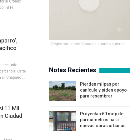
itorial Urbano
con el H.
aparro’,
Registrate ahora! Cancela cuando quieras...
acífico
un presunto
Notas Recientes
cercano al Cartel
a al ‘Chaparro’,…
Pierden milpas por
canícula y piden apoyo
para resembrar
i 11 Mil
Proyectan 60 mdp de
En Ciudad
parquímetros para
nuevas obras urbanas