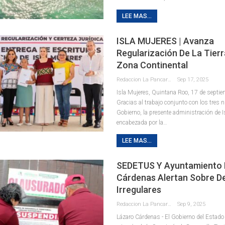
LEE MAS...
ISLA MUJERES | Avanza
Regularización De La Tierr
Zona Continental
Redaccion La Pancarta De Quintana Roo
Sep 17, 2025
Isla Mujeres, Quintana Roo, 17 de septie
Gracias al trabajo conjunto con los tres n
Gobierno, la presente administración de I
encabezada por la
…
LEE MAS...
SEDETUS Y Ayuntamiento 
Cárdenas Alertan Sobre De
Irregulares
Redaccion La Pancarta De Quintana Roo
Sep 9, 2025
Lázaro Cárdenas - El Gobierno del Estado