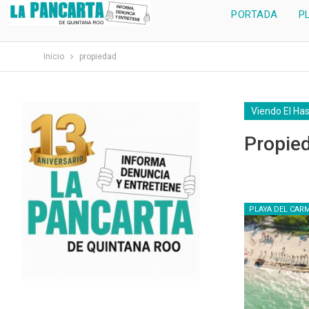
PORTADA
P
Inicio
propiedad
Viendo El Ha
Propie
PLAYA DEL CAR