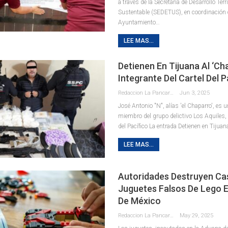
a través de la Secretaría de Desarrollo Terr
Sustentable (SEDETUS), en coordinación 
Ayuntamiento
…
LEE MAS...
Detienen En Tijuana Al ‘Ch
Integrante Del Cartel Del P
Redaccion La Pancarta De Quintana Roo
Jun 3, 2025
José Antonio "N", alías 'el Chaparro', es 
miembro del grupo delictivo Los Aquiles, 
del Pacífico La entrada Detienen en Tijuan
LEE MAS...
Autoridades Destruyen Cas
Juguetes Falsos De Lego 
De México
Redaccion La Pancarta De Quintana Roo
May 29, 2025