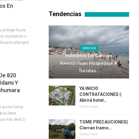
os En
Tendencias
a proteger fauna
no, explotación o
 Encanto albergará
CANCÚN
Hoteleros De Cancún
Reembolsan Hospedaje A
Turistas…
De 820
Ódami Y
YA INICIO
rahumara
CONTRATACIONES ||
Abrirá hotel…
5 años hace
a acción forma
e la Sierra
tuye más de 820
TOME PRECAUCIONES||
Cierran tramo…
5 años hace