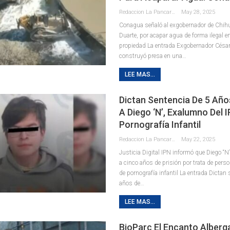
Redaccion La Pancarta De Quintana Roo
May 28, 2025
Conagua señaló al exgobernador de Chih
Duarte, por acapar agua de forma ilegal 
propiedad La entrada Exgobernador César
construyó presa en una…
LEE MAS...
Dictan Sentencia De 5 Año
A Diego ‘N’, Exalumno Del I
Pornografía Infantil
Redaccion La Pancarta De Quintana Roo
May 22, 2025
Justicia Digital IPN informó que Diego “N
a cinco años de prisión por trata de per
de pornografía infantil La entrada Dictan 
años de…
LEE MAS...
BioParc El Encanto Alberg