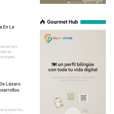
Gourmet Hub
a En La
mbre de 2025.-
iveles de
sla Mujeres,
De Lázaro
sarrollos
 de Quintana Roo,