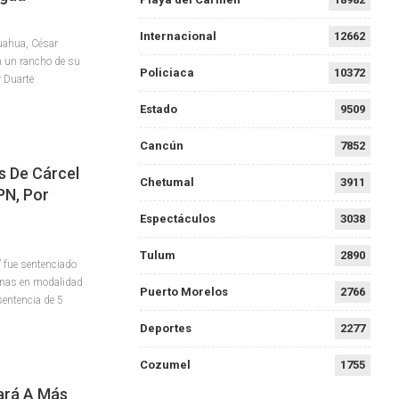
Internacional
12662
uahua, César
en un rancho de su
Policiaca
10372
 Duarte
Estado
9509
Cancún
7852
s De Cárcel
Chetumal
3911
PN, Por
Espectáculos
3038
Tulum
2890
” fue sentenciado
sonas en modalidad
Puerto Morelos
2766
sentencia de 5
Deportes
2277
Cozumel
1755
ará A Más