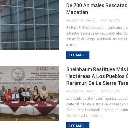
De 700 Animales Rescatad
Mazatlán
Redaccion La Pancarta De Quintana Roo
May 21, 2025
BioParc El Encanto será un santuario par
silvestre rescatada del cautiverio, abando
situación de riesgo La entrada BioParc El
a más…
LEE MAS...
Sheinbaum Restituye Más 
Hectáreas A Los Pueblos 
Rarámuri De La Sierra Ta
Redaccion La Pancarta De Quintana Roo
May 17, 2025
La presidenta Sheinbaum apuntó que est
parte del Plan de Justicia de los Pueblos d
Tarahumara La entrada Sheinbaum resti
hectáreas a los pueblos…
LEE MAS...