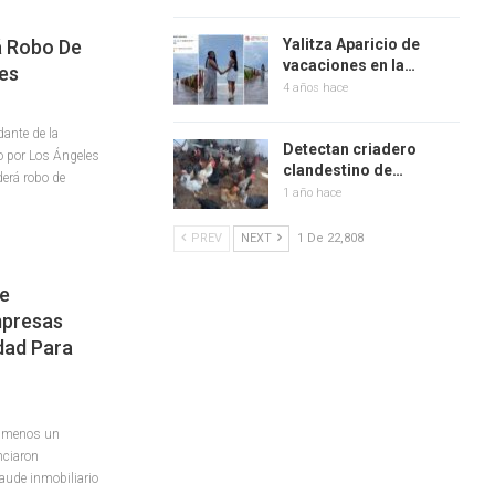
á Robo De
Yalitza Aparicio de
vacaciones en la…
es
4 años hace
ante de la
Detectan criadero
do por Los Ángeles
clandestino de…
erá robo de
1 año hace
PREV
NEXT
1 De 22,808
de
mpresas
dad Para
l menos un
nciaron
aude inmobiliario