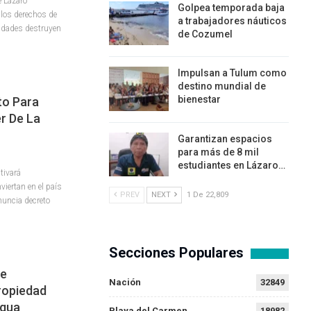
e Lázaro
Golpea temporada baja
 los derechos de
a trabajadores náuticos
ridades destruyen
de Cozumel
Impulsan a Tulum como
destino mundial de
bienestar
to Para
r De La
Garantizan espacios
para más de 8 mil
estudiantes en Lázaro…
tivará
viertan en el país
PREV
NEXT
1 De 22,809
nuncia decreto
Secciones Populares
te
Nación
32849
ropiedad
agua
Playa del Carmen
18982