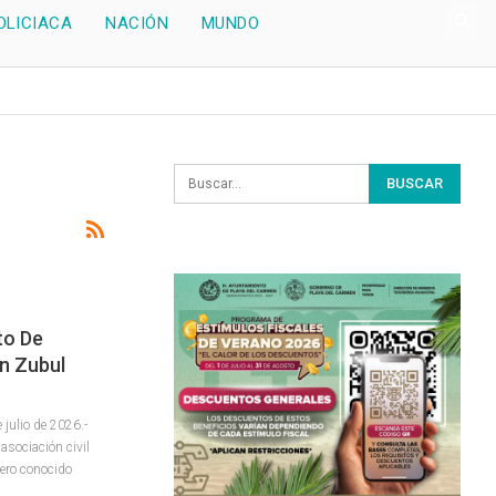
OLICIACA
NACIÓN
MUNDO
to De
n Zubul
ulio de 2026.-
asociación civil
tero conocido