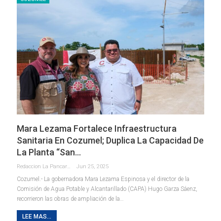
Mara Lezama Fortalece Infraestructura
Sanitaria En Cozumel; Duplica La Capacidad De
La Planta “San…
Redaccion La Pancarta De Quintana Roo
Jun 25, 2025
Cozumel.- La gobernadora Mara Lezama Espinosa y el director de la
Comisión de Agua Potable y Alcantarillado (CAPA) Hugo Garza Sáenz,
recorrieron las obras de ampliación de la
…
LEE MAS...