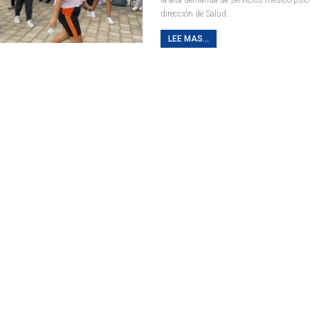
dirección de Salud
…
LEE MAS...