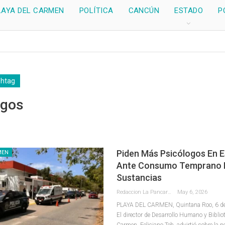
LAYA DEL CARMEN
POLÍTICA
CANCÚN
ESTADO
P
shtag
ogos
Piden Más Psicólogos En 
MEN
Ante Consumo Temprano 
Sustancias
Redaccion La Pancarta De Quintana Roo
May 6, 2026
PLAYA DEL CARMEN, Quintana Roo, 6 de
El director de Desarrollo Humano y Biblio
Carmen, Feliciano Teh, advirtió sobre la 