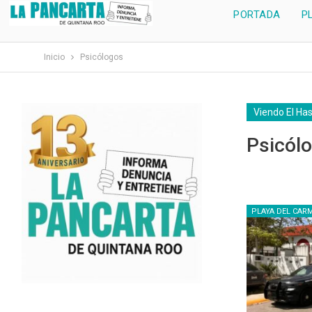
PORTADA
P
Inicio
Psicólogos
Viendo El Ha
Psicól
PLAYA DEL CAR