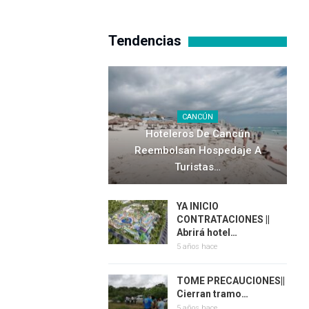
Tendencias
CANCÚN
Hoteleros De Cancún
Reembolsan Hospedaje A
Turistas…
YA INICIO
CONTRATACIONES ||
Abrirá hotel…
5 años hace
TOME PRECAUCIONES||
Cierran tramo…
5 años hace