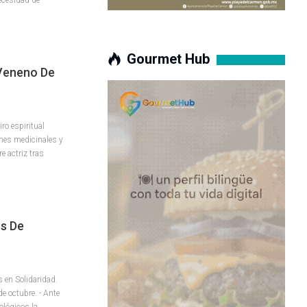
Gourmet Hub
 Veneno De
iro espiritual
ines medicinales y
e actriz tras
s De
 en Solidaridad.
 octubre. - Ante
ológicos la