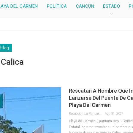
LAYA DEL CARMEN
POLÍTICA
CANCÚN
ESTADO
P
shtag
Calica
Rescatan A Hombre Que I
Lanzarse Del Puente De Ca
Playa Del Carmen
Redaccion La Pancarta De Quintana Roo
Ago 31, 2024
Playa del Carmen, Quintana Roo.- Element
Estatal lograron rescatar a un hombre qu
lanzarse desde el puente de Calica, despu