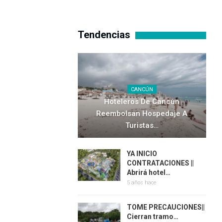
Tendencias
CANCÚN
Hoteleros De Cancún
Reembolsan Hospedaje A
Turistas…
YA INICIO
CONTRATACIONES ||
Abrirá hotel…
5 años hace
TOME PRECAUCIONES||
Cierran tramo…