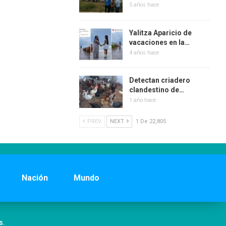
5 años hace
Yalitza Aparicio de
vacaciones en la…
4 años hace
Detectan criadero
clandestino de…
1 año hace
PREV
NEXT
1 De 22,805
Nación
Mundo
s.