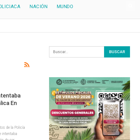
OLICIACA
NACIÓN
MUNDO
ntentaba
lica En
os de la Policía
e intentaba
és de ser