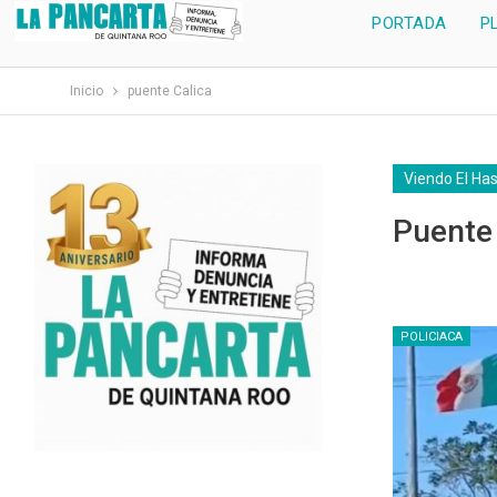
PORTADA
P
Inicio
puente Calica
Viendo El Ha
Puente 
POLICIACA