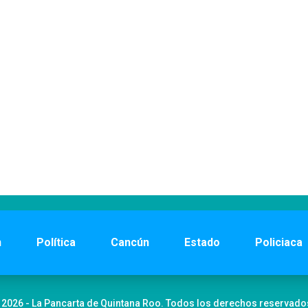
n
Política
Cancún
Estado
Policiaca
 2026 - La Pancarta de Quintana Roo. Todos los derechos reservado