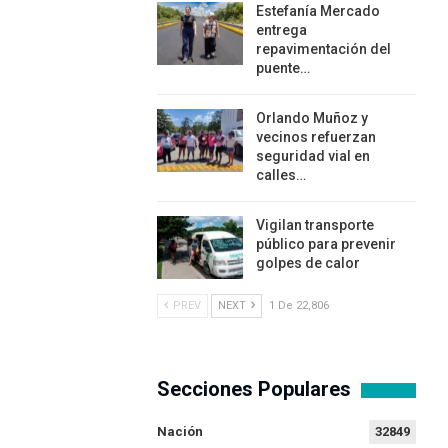
Estefanía Mercado
entrega
repavimentación del
puente…
Orlando Muñoz y
vecinos refuerzan
seguridad vial en
calles…
Vigilan transporte
público para prevenir
golpes de calor
PREV
NEXT
1 De 22,806
Secciones Populares
Nación
32849