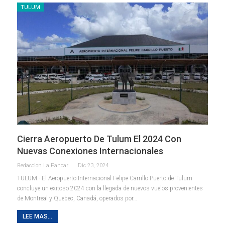
TULUM
Cierra Aeropuerto De Tulum El 2024 Con
Nuevas Conexiones Internacionales
Redaccion La Pancarta De Quintana Roo
Dic 23, 2024
TULUM.- El Aeropuerto Internacional Felipe Carrillo Puerto de Tulum
concluye un exitoso 2024 con la llegada de nuevos vuelos provenientes
de Montreal y Quebec, Canadá, operados por
…
LEE MAS...