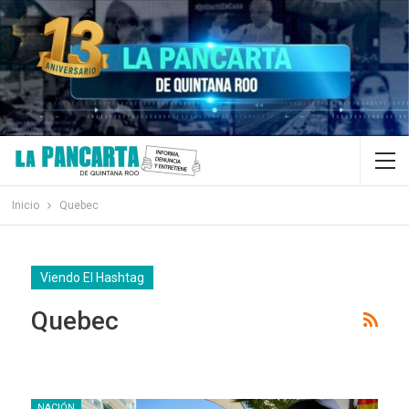
Inicio
Quebec
Viendo El Hashtag
Quebec
NACIÓN