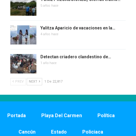
5 años hace
Yalitza Aparicio de vacaciones en la…
4 años hace
Detectan criadero clandestino de…
1 año hace
PREV
NEXT
1 De 22,817
Portada
Playa Del Carmen
Política
Cancún
Estado
Policiaca