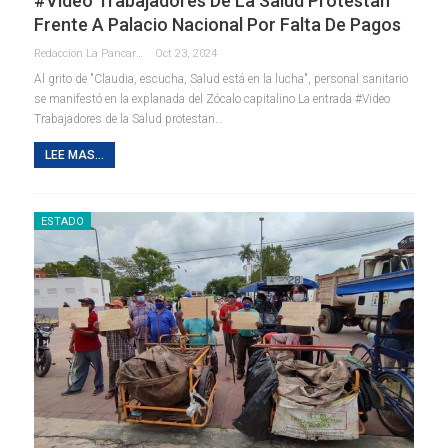
#Video Trabajadores De La Salud Protestan
Frente A Palacio Nacional Por Falta De Pagos
Redaccion La Pancarta De Quintana Roo
Oct 23, 2024
Al grito de "Claudia, escucha, Salud está en la lucha", personal sanitario
se manifestó en la explanada del Zócalo capitalino La entrada #Video
Trabajadores de la Salud protestan…
LEE MAS...
ESTADO