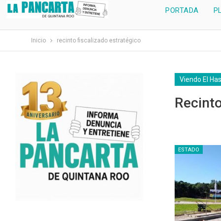
PORTADA
P
Inicio
recinto fiscalizado estratégico
Viendo El Ha
Recinto
ESTADO