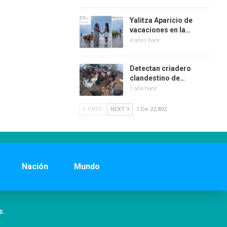
Yalitza Aparicio de
vacaciones en la…
4 años hace
Detectan criadero
clandestino de…
1 año hace
PREV
NEXT
1 De 22,802
Nación
Mundo
s.