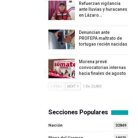
Refuerzan vigilancia
ante lluvias y huracanes
en Lázaro…
Denuncian ante
PROFEPA maltrato de
tortugas recién nacidas
Morena prevé
convocatorias internas
hacia finales de agosto
PREV
NEXT
1 De 22,803
Secciones Populares
Nación
32849
Playa del Carmen
18971