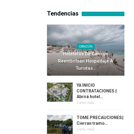
Tendencias
CANCÚN
Hoteleros De Cancún
Reembolsan Hospedaje A
Turistas…
YA INICIO
CONTRATACIONES ||
Abrirá hotel…
5 años hace
TOME PRECAUCIONES||
Cierran tramo…
5 años hace