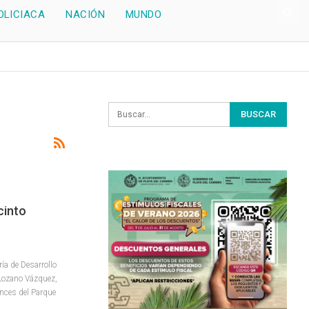
OLICIACA
NACIÓN
MUNDO
cinto
ía de Desarrollo
Lozano Vázquez,
ances del Parque