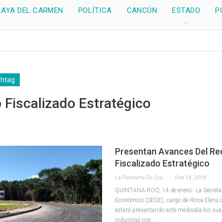
LAYA DEL CARMEN
POLÍTICA
CANCÚN
ESTADO
P
shtag
 Fiscalizado Estratégico
Presentan Avances Del Re
Fiscalizado Estratégico
La Pancarta De Quintana Roo
Ene 14, 2019
QUINTANA ROO, 14 de enero.- La Secretar
Económico (SEDE), cargo de Rosa Elena 
estará presentando este mediodía los av
Industrial con…