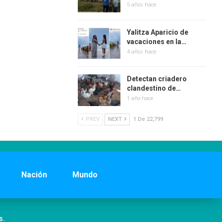
5 años hace
Yalitza Aparicio de
vacaciones en la…
4 años hace
Detectan criadero
clandestino de…
1 año hace
PREV
NEXT
1 De 22,799
Nación
Mundo
s.