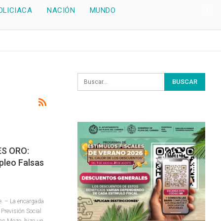
OLICIACA
NACIÓN
MUNDO
ES ORO:
pleo Falsas
. – La encargada
 Previsión Social
nas Mozo, hizo un