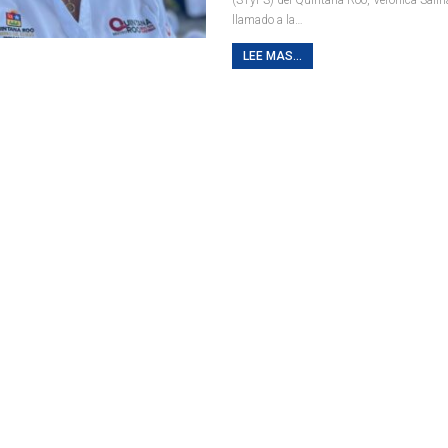
llamado a la
…
LEE MAS...