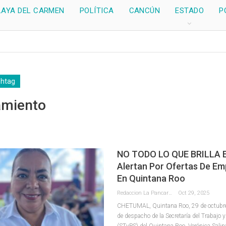
LAYA DEL CARMEN
POLÍTICA
CANCÚN
ESTADO
P
shtag
amiento
NO TODO LO QUE BRILLA 
Alertan Por Ofertas De Em
En Quintana Roo
Redaccion La Pancarta De Quintana Roo
Oct 29, 2025
CHETUMAL, Quintana Roo, 29 de octubre
de despacho de la Secretaría del Trabajo y
(STyPS) del Quintana Roo, Verónica Sali