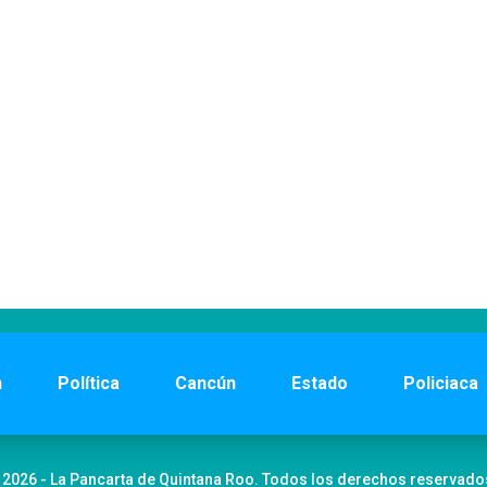
n
Política
Cancún
Estado
Policiaca
 2026 - La Pancarta de Quintana Roo. Todos los derechos reservado