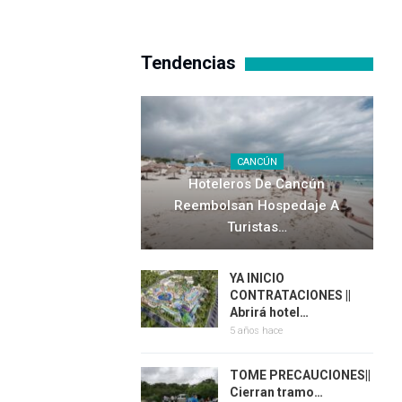
Tendencias
CANCÚN
Hoteleros De Cancún
Reembolsan Hospedaje A
Turistas…
YA INICIO
CONTRATACIONES ||
Abrirá hotel…
5 años hace
TOME PRECAUCIONES||
Cierran tramo…