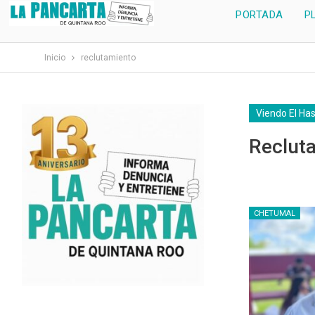
PORTADA
P
Inicio
reclutamiento
Viendo El Ha
Reclut
CHETUMAL