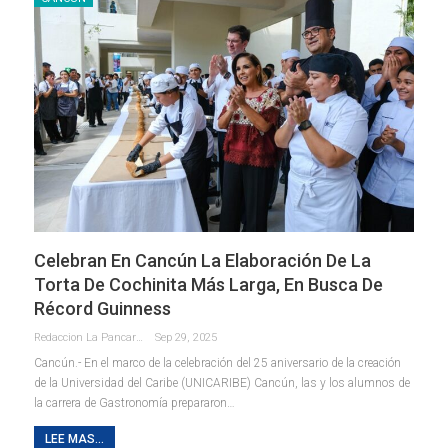
Celebran En Cancún La Elaboración De La
Torta De Cochinita Más Larga, En Busca De
Récord Guinness
Redaccion La Pancarta De Quintana Roo
Sep 29, 2025
Cancún.- En el marco de la celebración del 25 aniversario de la creación
de la Universidad del Caribe (UNICARIBE) Cancún, las y los alumnos de
la carrera de Gastronomía prepararon
…
LEE MAS...