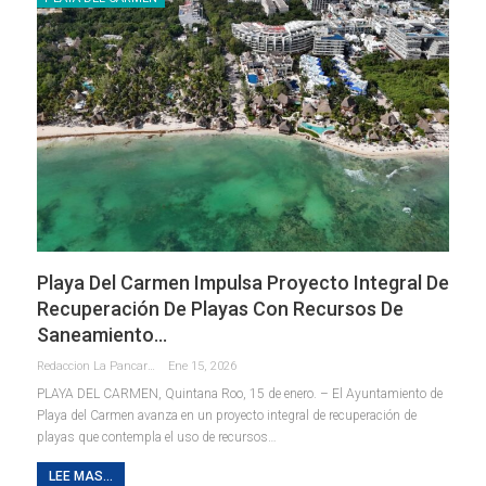
Playa Del Carmen Impulsa Proyecto Integral De
Recuperación De Playas Con Recursos De
Saneamiento…
Redaccion La Pancarta De Quintana Roo
Ene 15, 2026
PLAYA DEL CARMEN, Quintana Roo, 15 de enero. – El Ayuntamiento de
Playa del Carmen avanza en un proyecto integral de recuperación de
playas que contempla el uso de recursos
…
LEE MAS...