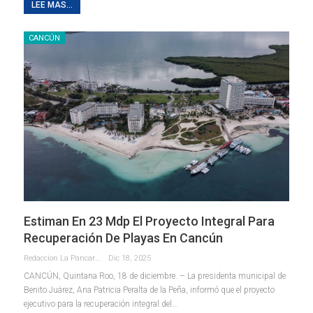
LEE MAS...
CANCÚN
Estiman En 23 Mdp El Proyecto Integral Para
Recuperación De Playas En Cancún
Redaccion La Pancarta De Quintana Roo
Dic 18, 2025
CANCÚN, Quintana Roo, 18 de diciembre. – La presidenta municipal de
Benito Juárez, Ana Patricia Peralta de la Peña, informó que el proyecto
ejecutivo para la recuperación integral del
…