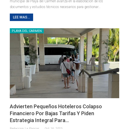
municipal de Playa del Carmen avanza en la elaboración de los
documentos y estudios técnicos necesarios para gestionar
…
LEE MAS...
PLAYA DEL CARMEN
Advierten Pequeños Hoteleros Colapso
Financiero Por Bajas Tarifas Y Piden
Estrategia Integral Para…
Redaccion La Pancarta De Quintana Roo
Oct 16, 2025