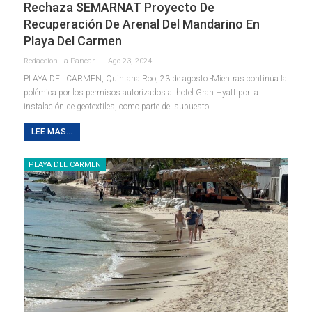
Rechaza SEMARNAT Proyecto De
Recuperación De Arenal Del Mandarino En
Playa Del Carmen
Redaccion La Pancarta De Quintana Roo
Ago 23, 2024
PLAYA DEL CARMEN, Quintana Roo, 23 de agosto.-Mientras continúa la
polémica por los permisos autorizados al hotel Gran Hyatt por la
instalación de geotextiles, como parte del supuesto
…
LEE MAS...
PLAYA DEL CARMEN