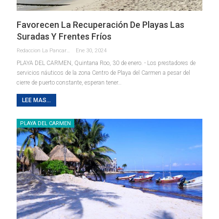
Favorecen La Recuperación De Playas Las
Suradas Y Frentes Fríos
Redaccion La Pancarta De Quintana Roo
Ene 30, 2024
PLAYA DEL CARMEN, Quintana Roo, 30 de enero. - Los prestadores de
servicios náuticos de la zona Centro de Playa del Carmen a pesar del
cierre de puerto constante, esperan tener
…
LEE MAS...
PLAYA DEL CARMEN