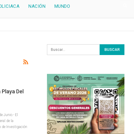
OLICIACA
NACIÓN
MUNDO
 Playa Del
 Junio.- El
ral de la
n de Investigación