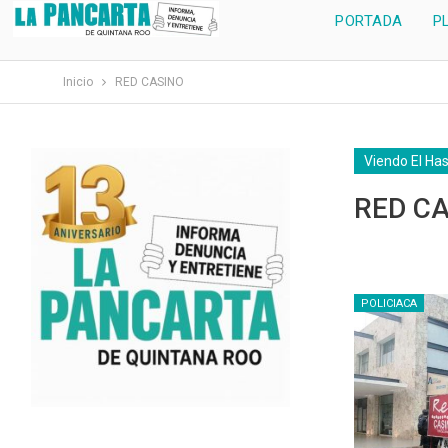
PORTADA
P
Inicio
RED CASINO
Viendo El Ha
RED C
POLICIACA