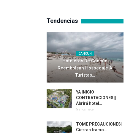
Tendencias
CANCÚN
Hoteleros De Cancún
Reembolsan Hospedaje A
Turistas…
YA INICIO
CONTRATACIONES ||
Abrirá hotel…
5 años hace
TOME PRECAUCIONES||
Cierran tramo…