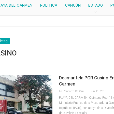
LAYA DEL CARMEN
POLÍTICA
CANCÚN
ESTADO
P
shtag
ASINO
Desmantela PGR Casino En
Carmen
La Pancarta De Quintana Roo
Jun 11, 2018
PLAYA DEL CARMEN, Quintana Roo, 11 de
Ministerio Público de la Procuraduría Gene
República (PGR), con apoyo de la Divisió
de la Policía Federal y…