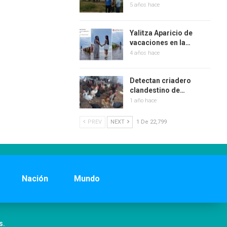
5 años hace
Yalitza Aparicio de
vacaciones en la…
4 años hace
Detectan criadero
clandestino de…
1 año hace
PREV
NEXT
1 De 22,799
Nación
Mundo
s.