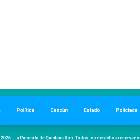
n
Política
Cancún
Estado
Policiaca
 2026 - La Pancarta de Quintana Roo. Todos los derechos reservado