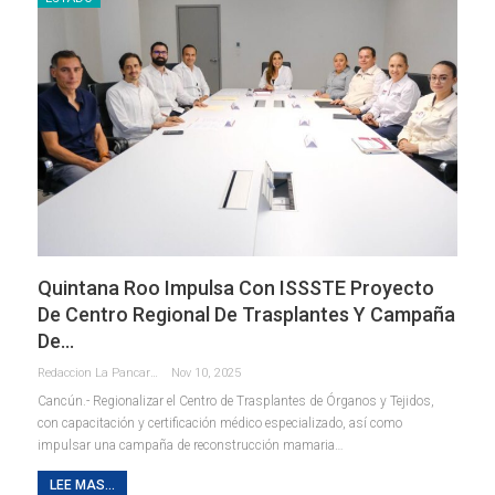
Quintana Roo Impulsa Con ISSSTE Proyecto
De Centro Regional De Trasplantes Y Campaña
De…
Redaccion La Pancarta De Quintana Roo
Nov 10, 2025
Cancún.- Regionalizar el Centro de Trasplantes de Órganos y Tejidos,
con capacitación y certificación médico especializado, así como
impulsar una campaña de reconstrucción mamaria
…
LEE MAS...