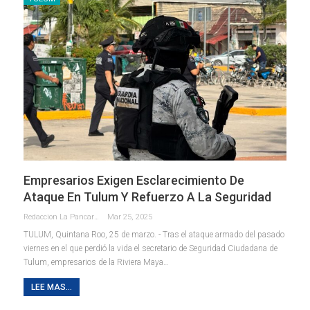
Empresarios Exigen Esclarecimiento De
Ataque En Tulum Y Refuerzo A La Seguridad
Redaccion La Pancarta De Quintana Roo
Mar 25, 2025
TULUM, Quintana Roo, 25 de marzo. - Tras el ataque armado del pasado
viernes en el que perdió la vida el secretario de Seguridad Ciudadana de
Tulum, empresarios de la Riviera Maya
…
LEE MAS...