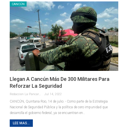
CANCÚN
Llegan A Cancún Más De 300 Militares Para
Reforzar La Seguridad
Redaccion La Pancarta De Quintana Roo
Jul 14, 2022
CANCÚN, Quintana Roo, 14 de julio. - Como parte de la Estrategia
Nacional de Seguridad Pública y la política de cero impunidad que
desarrolla el gobierno federal, ya se encuentran en
…
LEE MAS...