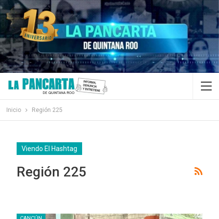
Inicio
Región 225
Viendo El Hashtag
Región 225
CANCÚN