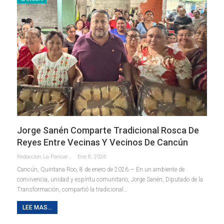
Jorge Sanén Comparte Tradicional Rosca De
Reyes Entre Vecinas Y Vecinos De Cancún
Redaccion La Pancarta De Quintana Roo
Ene 8, 2026
Cancún, Quintana Roo, 8 de enero de 2026.— En un ambiente de
convivencia, unidad y espíritu comunitario, Jorge Sanén, Diputado de la
Transformación, compartió la tradicional
…
LEE MAS...