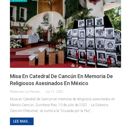
Misa En Catedral De Cancún En Memoria De
Religiosos Asesinados En México
Redaccion La Pancarta De Quintana Roo
Jul 11, 2022
Misa en Catedral de Cancún en memoria de religiosos asesinados en
México
Cancún, Quintana Roo; 10 de julio de 2022 .- La Diócesis
Cancún-Chetumal, se sumó a la “Cruzada por la Paz”,
…
LEE MAS...