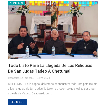
CHETUMAL
Todo Listo Para La Llegada De Las Reliquias
De San Judas Tadeo A Chetumal
Redaccion La Pancarta De Quintana Roo
Oct 9, 2024
CHETUMAL.- En la capital del estado se encuentra todo listo para recibir
a las reliquias de San Judas Tadeo en su recorrido que realiza por el sur-
sureste de México. De acuerdo con
…
LEE MAS...