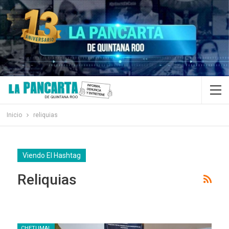
Inicio
reliquias
Viendo El Hashtag
Reliquias
CHETUMAL