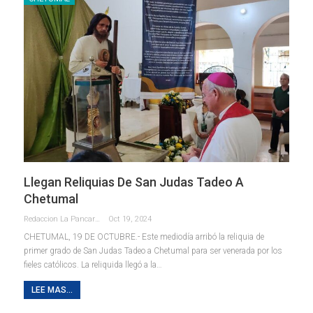
Llegan Reliquias De San Judas Tadeo A
Chetumal
Redaccion La Pancarta De Quintana Roo
Oct 19, 2024
CHETUMAL, 19 DE OCTUBRE.- Este mediodía arribó la reliquia de
primer grado de San Judas Tadeo a Chetumal para ser venerada por los
fieles católicos. La reliquida llegó a la
…
LEE MAS...