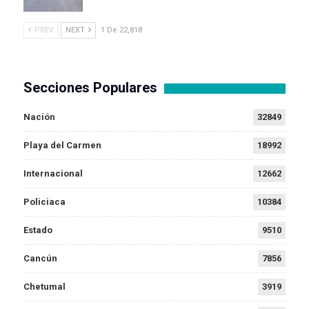
PREV
NEXT
1 De 22,818
Secciones Populares
Nación
32849
Playa del Carmen
18992
Internacional
12662
Policiaca
10384
Estado
9510
Cancún
7856
Chetumal
3919