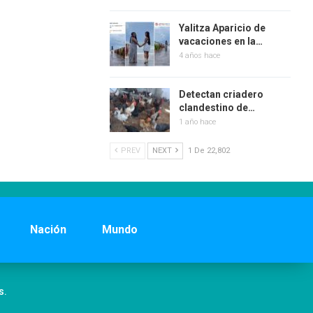
Yalitza Aparicio de
vacaciones en la…
4 años hace
Detectan criadero
clandestino de…
1 año hace
PREV
NEXT
1 De 22,802
Nación
Mundo
s.