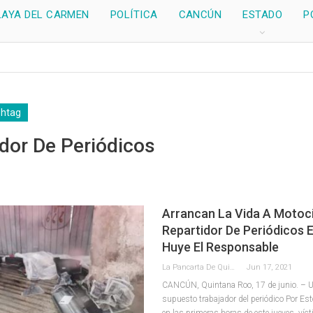
LAYA DEL CARMEN
POLÍTICA
CANCÚN
ESTADO
P
shtag
dor De Periódicos
Arrancan La Vida A Motoci
Repartidor De Periódicos 
Huye El Responsable
La Pancarta De Quintana Roo
Jun 17, 2021
CANCÚN, Quintana Roo, 17 de junio. – U
supuesto trabajador del periódico Por Esto
en las primeras horas de este jueves, víc