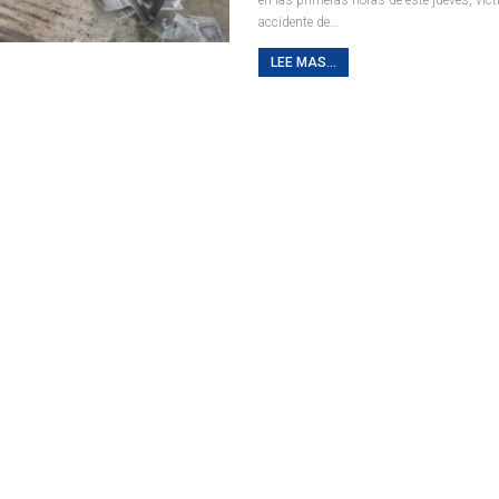
accidente de
…
LEE MAS...