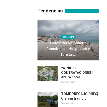
Tendencias
CANCÚN
Hoteleros De Cancún
Reembolsan Hospedaje A
Turistas…
YA INICIO
CONTRATACIONES ||
Abrirá hotel…
5 años hace
TOME PRECAUCIONES||
Cierran tramo…
5 años hace