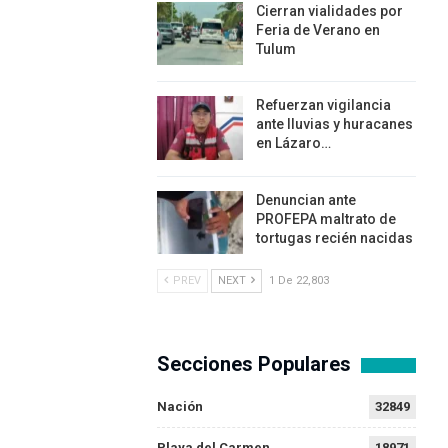
Cierran vialidades por
Feria de Verano en
Tulum
Refuerzan vigilancia
ante lluvias y huracanes
en Lázaro…
Denuncian ante
PROFEPA maltrato de
tortugas recién nacidas
PREV
NEXT
1 De 22,803
Secciones Populares
Nación
32849
Playa del Carmen
18971