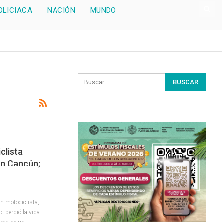
OLICIACA
NACIÓN
MUNDO
clista
En Cancún;
n motociclista,
, perdió la vida
tima de un