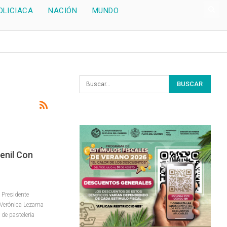
OLICIACA
NACIÓN
MUNDO
enil Con
 Presidente
 Verónica Lezama
de pastelería