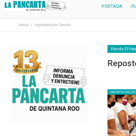
PORTADA
P
Inicio
repostería en Cancún
Viendo El Ha
Repost
UNCATEGORIZE