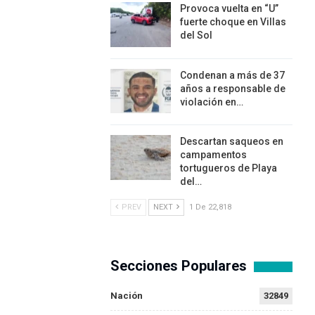
Provoca vuelta en “U”
fuerte choque en Villas
del Sol
Condenan a más de 37
años a responsable de
violación en…
Descartan saqueos en
campamentos
tortugueros de Playa
del…
PREV
NEXT
1 De 22,818
Secciones Populares
Nación
32849