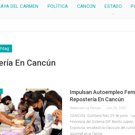
LAYA DEL CARMEN
POLÍTICA
CANCÚN
ESTADO
P
shtag
ería En Cancún
Impulsan Autoempleo Fem
D
Repostería En Cancún
Redaccion La Pancarta De Quintana Roo
Jun 29, 2022
CANCÚN, Quintana Roo, 29 de junio. - La
Honoraria del Sistema DIF Benito Juárez,
Espinosa, encabezó la clausura del curso 
gourmet en el Centro
…