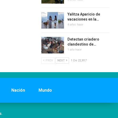
Yalitza Aparicio de
vacaciones en la…
4 años hace
Detectan criadero
clandestino de…
1 año hace
PREV
NEXT
1 De 22,817
Nación
Mundo
s.