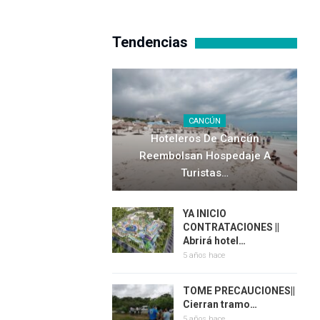
Tendencias
CANCÚN
Hoteleros De Cancún
Reembolsan Hospedaje A
Turistas…
YA INICIO
CONTRATACIONES ||
Abrirá hotel…
5 años hace
TOME PRECAUCIONES||
Cierran tramo…
5 años hace